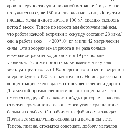
аров поверхности суши по одной ветрянке. Тогда у нас
получится на суше 150 миллиардов мельниц. Допустим,
2
площадь мельничного круга в 100 м
, средняя скорость
ветра 5 м/сек. Теперь по известным формулам найдем,
что работа каждой ветрянки в секунду составит 28 кг-м/
9
сек, а работа всех — 4200?10
кг-м или 42 метрические
силы. Эта воображаемая работа в 84 раза больше
возможной работы водопадов и в 19 раз больше
угольной. Если же принять во внимание, что уголь
эксплуатирует только 10% энергии, то значение ветряной
энергии будет в 190 раз значительнее. Но она рассеяна и
концентрация ее еще далека от осуществления и дорога.
Для мелкой промышленности она драгоценна и часто
имеется под рукой, на каком-нибудь пригорке. Надо еще
отметить достоинства ископаемого угля в сравнении с
белым и голубым. Он работает на фабриках и заводах.
Почти вся металлургия основана на каменном угле.
Теперь, правда, стремятся совершать добычу металлов