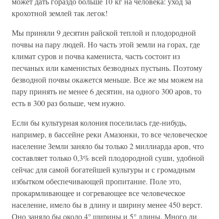
может дать гораздо больше 10 кг на человека: уход за
крохотной землей так легок!
Мы приняли 9 десятин райской теплой и плодородной
почвы на пару людей. Но часть этой земли на горах, где
климат суров и почва камениста, часть состоит из
песчаных или каменистых безводных пустынь. Поэтому
безводной почвы окажется меньше. Все же мы можем на
пару принять не менее 6 десятин, на одного 300 аров, то
есть в 300 раз больше, чем нужно.
Если бы культурная колония поселилась где-нибудь,
например, в бассейне реки Амазонки, то все человеческое
население Земли заняло бы только 2 миллиарда аров, что
составляет только 0,3% всей плодородной суши, удобной
сейчас для самой богатейшей культуры и с громадным
избытком обеспечивающей пропитание. Поле это,
прокармливающее и согревающее все человеческое
население, имело бы в длину и ширину менее 450 верст.
Оно заняло бы около 4° ширины и 5° длины. Много ли