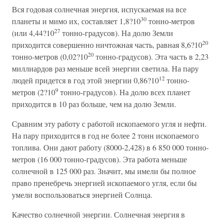
Вся годовая солнечная энергия, испускаемая на все
30
планеты и мимо их, составляет 1,8?10
тонно-метров
27
(или 4,44?10
тонно-градусов). На долю Земли
20
приходится совершенно ничтожная часть, равная 8,6?10
20
тонно-метров (0,02?10
тонно-градусов). Эта часть в 2,23
миллиардов раз меньше всей энергии светила. На пару
12
людей придется в год этой энергии 0,86?10
тонно-
9
метров (2?10
тонно-градусов). На долю всех планет
приходится в 10 раз больше, чем на долю Земли.
Сравним эту работу с работой ископаемого угля и нефти.
На пару приходится в год не более 2 тонн ископаемого
топлива. Они дают работу (8000-2,428) в 6 850 000 тонно-
метров (16 000 тонно-градусов). Эта работа меньше
солнечной в 125 000 раз. Значит, мы имели бы полное
право пренебречь энергией ископаемого угля, если бы
умели воспользоваться энергией Солнца.
Качество солнечной энергии. Солнечная энергия в