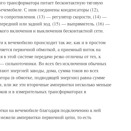
ого трансформатора питает бесконтактную тяговую
 вечемобиле. С ним соединены конденсаторы (12),
 сопротивления. (13) — регулятор скорости, (14) —
передний или задний ход. (15) — выпрямитель. (16) —
ского включения и выключения бесконтактной сети.
ти к вечемобилю происходит так же, как и в простом
вляется первичной обмоткой, а приемный виток на
в этой системе передачи резко отличны от тех, к
— сильноточники. Во всех без исключения обычных
ают энергией заводы, дома, сумма токов во всех
тора (в обмотке, подводящей энергию) равна сумме
и, или же эти вторичные ампервитки несколько меньше
ков и в измерительных трансформаторах в
тки на вечемобиле благодаря подключению к ней
, нежели ампервитки первичной цепи, то-есть