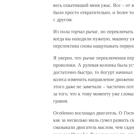
весь охвативший меня ужас. Все – от 
было просто отвратительно, и более тог
с другом.
Из пола торчал рычаг, но переключать 
когда вы находили нужную, машину уж
перспектива снова нащупывать первую
Я уверен, что рычаг переключения пе
проволоки. А рулевая колонка была ус
достаточно быстро, то йогурт начинал 
колеса изменить направление движения
этого даже не замечали – частично пот
за того, что к тому моменту уже слома
гравия.
Особенно восхищал двигатель. О Госпо
как за несколько миль сумел развить с
смазывали двигатель маслом, чем садо