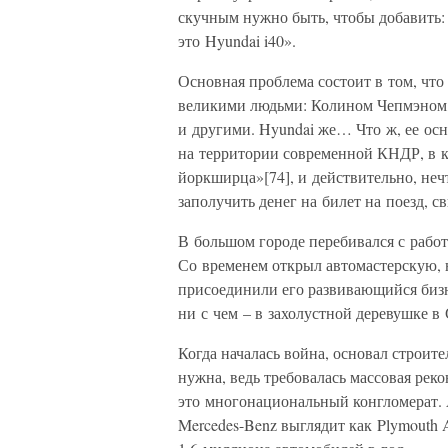
скучным нужно быть, чтобы добавить: 
это Hyundai i40».
Основная проблема состоит в том, чт
великими людьми: Колином Чепмэном
и другими. Hyundai же… Что ж, ее ос
на территории современной КНДР, в кр
йоркширца»[74], и действительно, неч
заполучить денег на билет на поезд, с
В большом городе перебивался с работ
Со временем открыл автомастерскую, 
присоединили его развивающийся бизн
ни с чем – в захолустной деревушке в 
Когда началась война, основал строит
нужна, ведь требовалась массовая реко
это многонациональный конгломерат. 
Mercedes-Benz выглядит как Plymouth 