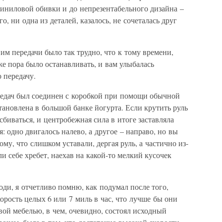
виниловой обивки и до непрезентабельного дизайна –
о, ни одна из деталей, казалось, не сочеталась друг
им передачи было так трудно, что к тому времени,
е пора было останавливать, и вам улыбалась
 передачу.
редач был соединен с коробкой при помощи обычной
тановлена в большой банке йогурта. Если крутить руль
сбиваться, и центробежная сила в итоге заставляла
: одно двигалось налево, а другое – направо, но вы
ому, что слишком уставали, дергая руль, а частично из-
ли себе хребет, наехав на какой-то мелкий кусочек
ди, я отчетливо помню, как подумал после того,
корость целых 6 или 7 миль в час, что лучше бы они
вой мебелью, в чем, очевидно, состоял исходный