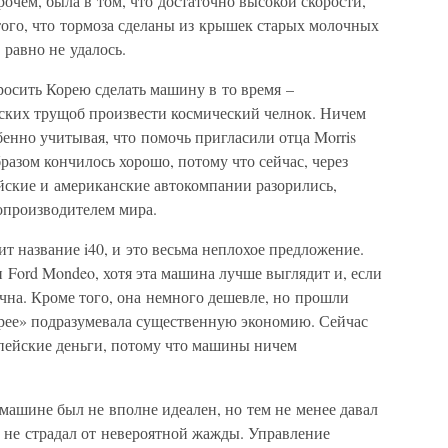
рочем, была в том, что достаточно высокой скорости,
того, что тормоза сделаны из крышек старых молочных
 равно не удалось.
росить Корею сделать машину в то время –
рских трущоб произвести космический челнок. Ничем
бенно учитывая, что помочь пригласили отца Morris
бразом кончилось хорошо, потому что сейчас, через
йские и американские автокомпании разорились,
опроизводителем мира.
 название i40, и это весьма неплохое предложение.
 и Ford Mondeo, хотя эта машина лучше выглядит и, если
чна. Кроме того, она немного дешевле, но прошли
Корее» подразумевала существенную экономию. Сейчас
пейские деньги, потому что машины ничем
машине был не вполне идеален, но тем не менее давал
 не страдал от невероятной жажды. Управление