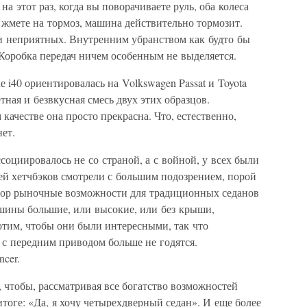
на этот раз, когда вы поворачиваете руль, оба колеса
 жмете на тормоз, машина действительно тормозит.
и неприятных. Внутренним убранством как будто бы
Коробка передач ничем особенным не выделяется.
е i40 ориентировалась на Volkswagen Passat и Toyota
етная и безвкусная смесь двух этих образцов.
качестве она просто прекрасна. Что, естественно,
нет.
социировалось не со страной, а с войной, у всех были
ей хетчбэков смотрели с большим подозрением, порой
 пор рыночные возможности для традиционных седанов
шины большие, или высокие, или без крыши,
отим, чтобы они были интересными, так что
с передним приводом больше не годятся.
cer.
 чтобы, рассматривая все богатство возможностей
итоге: «Да, я хочу четырехдверный седан». И еще более