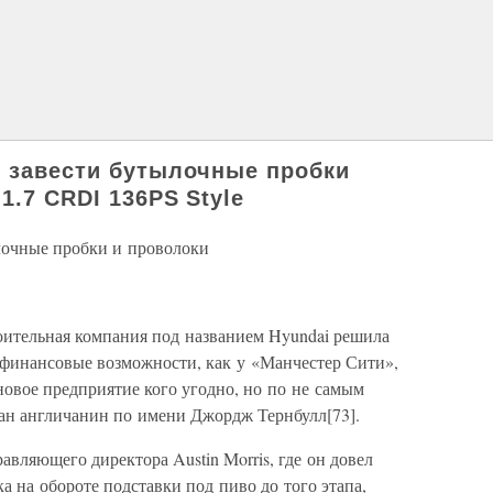
т завести бутылочные пробки
1.7 CRDI 136PS Style
ылочные пробки и проволоки
оительная компания под названием Hyundai решила
 финансовые возможности, как у «Манчестер Сити»,
 новое предприятие кого угодно, но по не самым
ан англичанин по имени Джордж Тернбулл[73].
авляющего директора Austin Morris, где он довел
ка на обороте подставки под пиво до того этапа,