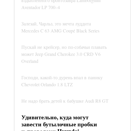
вздыбленного бронтозавра Lamborghini
Aventador LP 700–4
Залезай, Чарльз, это мечта луддита
Mercedes C 63 AMG Coupé Black Series
Пускай не крейсер, но по-собачьи плавать
может Jeep Grand Cherokee 3.0 CRD V6
Overland
Господи, какой-то дурень впал в панику
Chevrolet Orlando 1.8 LTZ
Не надо брать детей к бабушке Audi R8 GT
Удивительно, куда могут
завести бутылочные пробки