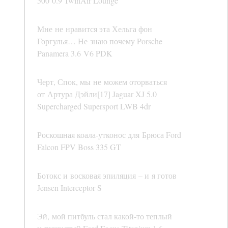
500 0.9 TwinAir Lounge
Мне не нравится эта Хельга фон
Горгулья… Не знаю почему Porsche
Panamera 3.6 V6 PDK
Черт, Спок, мы не можем оторваться
от Артура Дэйли[17] Jaguar XJ 5.0
Supercharged Supersport LWB 4dr
Роскошная коала-утконос для Брюса Ford
Falcon FPV Boss 335 GT
Ботокс и восковая эпиляция – и я готов
Jensen Interceptor S
Эй, мой питбуль стал какой-то теплый