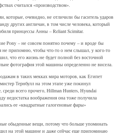
фствах считался «производством».
ми, которые, очевидно, не отличили бы гаситель ударов
анду других англичан, в том числе человека, который
биля принцессы Анны – Reliant Scimitar.
ие Pony – не совсем понятно почему – и вроде бы
я не припомню, чтобы что-то о нем слышал, у кого-то
ешил, что его жизнь не будет полной без восточной
альне фотография этой машины определенно не висела.
одажам в таких мекках мира моторов, как Египет
 мистер Тернбулл на этом этапе уже покинул
среди всего прочего, Hillman Hunters, Hyundai
иду недостатка воображения она тоже получила
вались ее «квадратные галогеновые фары»
ые обыденные вещи, потому что больше упоминать
ездил на этой машине и даже сейчас еще припоминаю