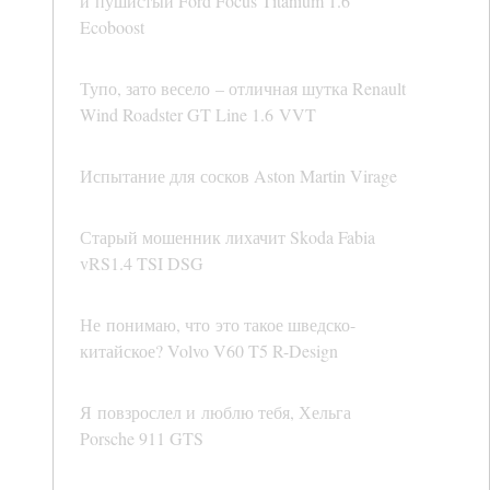
и пушистый Ford Focus Titanium 1.6
Ecoboost
Тупо, зато весело – отличная шутка Renault
Wind Roadster GT Line 1.6 VVT
Испытание для сосков Aston Martin Virage
Старый мошенник лихачит Skoda Fabia
vRS1.4 TSI DSG
Не понимаю, что это такое шведско-
китайское? Volvo V60 T5 R-Design
Я повзрослел и люблю тебя, Хельга
Porsche 911 GTS