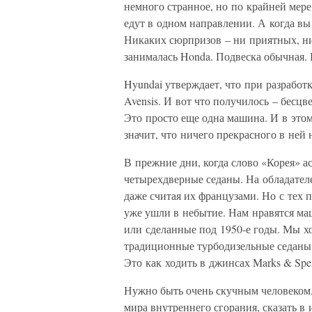
немного странное, но по крайней мере 
едут в одном направлении. А когда вы
Никаких сюрпризов – ни приятных, н
занималась Honda. Подвеска обычная. 
Hyundai утверждает, что при разработк
Avensis. И вот что получилось – бесцв
Это просто еще одна машина. И в этом 
значит, что ничего прекрасного в ней 
В прежние дни, когда слово «Корея» ас
четырехдверные седаны. На обладател
даже считая их французами. Но с тех
уже ушли в небытие. Нам нравятся ма
или сделанные под 1950-е годы. Мы х
традиционные турбодизельные седаны 
Это как ходить в джинсах Marks & Spen
Нужно быть очень скучным человеком,
мира внутреннего сгорания, сказать в 