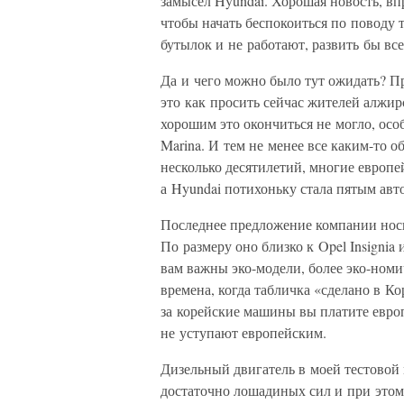
замысел Hyundai. Хорошая новость, вп
чтобы начать беспокоиться по поводу 
бутылок и не работают, развить бы все
Да и чего можно было тут ожидать? П
это как просить сейчас жителей алжи
хорошим это окончиться не могло, осо
Marina. И тем не менее все каким-то о
несколько десятилетий, многие европе
а Hyundai потихоньку стала пятым авт
Последнее предложение компании носит
По размеру оно близко к Opel Insignia
вам важны эко-модели, более эко-номи
времена, когда табличка «сделано в 
за корейские машины вы платите евро
не уступают европейским.
Дизельный двигатель в моей тестовой 
достаточно лошадиных сил и при этом