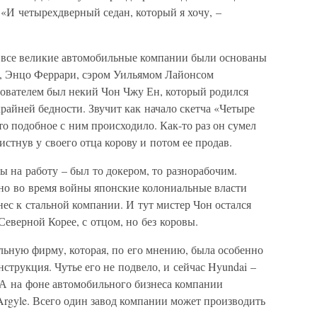
«И четырехдверный седан, который я хочу, –
о все великие автомобильные компании были основаны
, Энцо Феррари, сэром Уильямом Лайонсом
нователем был некий Чон Чжу Ен, который родился
айней бедности. Звучит как начало скетча «Четыре
то подобное с ним происходило. Как-то раз он сумел
вистнув у своего отца корову и потом ее продав.
ы на работу – был то докером, то разнорабочим.
но во время войны японские колониальные власти
ес к стальной компании. И тут мистер Чон остался
Северной Корее, с отцом, но без коровы.
ельную фирму, которая, по его мнению, была особенно
нструкция. Чутье его не подвело, и сейчас Hyundai –
А на фоне автомобильного бизнеса компании
Argyle. Всего один завод компании может производить