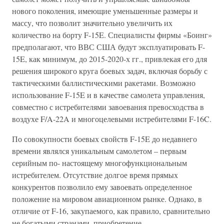
нового поколения, имеющие уменьшенные размеры и
массу, что позволит значительно увеличить их
количество на борту F-15E. Специалисты фирмы «Боинг»
предполагают, что ВВС США будут эксплуатировать F-
15E, как минимум, до 2015-2020-х гг., привлекая его для
решения широкого круга боевых задач, включая борьбу с
тактическими баллистическими ракетами. Возможно
использование F-15E и в качестве самолета управления,
совместно с истребителями завоевания превосходства в
воздухе F/A-22A и многоцелевыми истребителями F-16C.
По совокупности боевых свойств F-15E до недавнего
времени являлся уникальным самолетом – первым
серийным по- настоящему многофункциональным
истребителем. Отсутствие долгое время прямых
конкурентов позволило ему завоевать определенное
положение на мировом авиационном рынке. Однако, в
отличие от F-16, закупаемого, как правило, сравнительно
не богатыми странами, приобретение