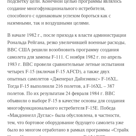
подсветку цели. Конечной целью программы являлось
создание многофункционального истребителя,
способного с одинаковым успехом бороться как с
наземными, так и воздушными целями.
В начале 1982 г., после прихода к власти администрации
Рональда Рейгана, резко увеличившей военные расходы,
ВВС США решили возобновить программу создания
самолета для замены F-111. С ноября 1982 г. по апрель
1983 г. ВВС провели сравнительные летные испытания
четырех F-15 (включая F-15 AFCD), а также двух
опытных самолетов «Дженерал Дайнэмикс» F-16XL.
Тогда F-15 выполнили 216 полетов, a F-16XL – 387
полетов. По их результатам 24 февраля 1984 г. ВВС
объявили о выборе F-15 в качестве основы для создания
многофункционального истребителя F-15E. Победа
«Макдоннелл Дуглас» была обусловлена, в частности,
тем, что бортовое оборудование будущего самолета уже
было во многом отработано в рамках программы «Страйк