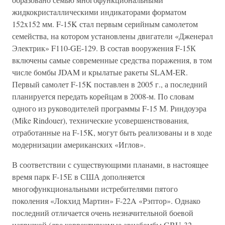
жидкокристаллическими индикаторами форматом
152x152 мм. F-15K стал первым серийным самолетом
семейства, на котором установлены двигатели «Дженерал
Электрик» F110-GE-129. В состав вооружения F-15К
включены самые современные средства поражения, в том
числе бомбы JDAM и крылатые ракеты SLAM-ER.
Первый самолет F-15K поставлен в 2005 г., а последний
планируется передать корейцам в 2008-м. По словам
одного из руководителей программы F-15 М. Риндоуэра
(Mike Rindouer), технические усовершенствования,
отработанные на F-15K, могут быть реализованы и в ходе
модернизации американских «Иглов».
В соответствии с существующими планами, в настоящее
время парк F-15Е в США дополняется
многофункциональными истребителями пятого
поколения «Локхид Мартин» F-22A «Рэптор». Однако
последний отличается очень незначительной боевой
нагрузкой (две корректируемые авиабомбы GBU-32