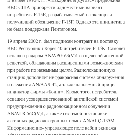
ВВС США приобрести одноместный вариант
истребителя F-15E, разрабатываемый на экспорт и
получивший обозначение F-15F. Однако эта инициатива
не была поддержана Пентагоном.
19 апреля 2002 г. был подписан контракт на поставку
ВВС Республики Корея 40 истребителей F-15K. Самолет
оснащен радаром AN/APG-63(V)1 со щелевой антенной
решеткой, обладающим расширенными возможностями
при работе по наземным целям. Радиолокационную
станцию дополняет инфракрасная система обнаружения
и слежения AN/AAS-42, а также нашлемный прицел-
индикатор фирмы «Боинг». Кроме того, истребитель
оснащен усовершенствованной английской системой
предупреждения о радиолокационном облучении
AN/ALR-56C(V)1, а также системой постановки
активных радиоэлектронных помех AN/ALQ-135M.
Информационно- управляющее поле кабин экипажа
образовано семью многофункциональными