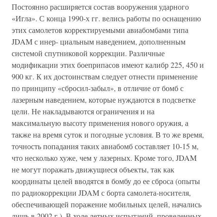
Постоянно расширяется состав вооружения ударного
«Игла». С конца 1990-х гг. велись работы по оснащению
этих самолетов корректируемыми авиабомбами типа
JDAM с инер- циальным наведением, дополненным
системой спутниковой коррекции. Различные
модификации этих боеприпасов имеют калибр 225, 450 и
900 кг. К их достоинствам следует отнести применение
по принципу «сбросил-забыл», в отличие от бомб с
лазерным наведением, которые нуждаются в подсветке
цели. Не накладываются ограничения и на
максимальную высоту применения нового оружия, а
также на время суток и погодные условия. В то же время,
точность попадания таких авиабомб составляет 10-15 м,
что несколько хуже, чем у лазерных. Кроме того, JDAM
не могут поражать движущиеся объекты, так как
координаты целей вводятся в бомбу до ее сброса (опыты
по радиокоррекции JDAM с борта самолета-носителя,
обеспечивающей поражение мобильных целей, начались
лишь в 2002 г.). В ходе летных испытаний, проведенных