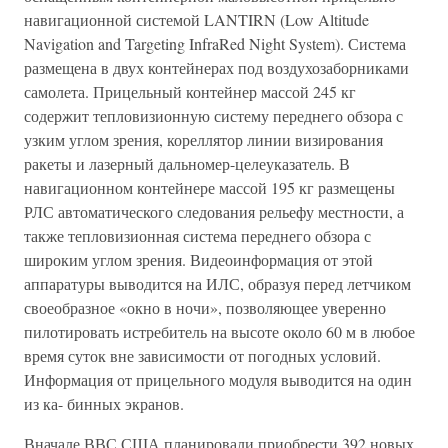
навигационной системой LANTIRN (Low Altitude
Navigation and Targeting InfraRed Night System). Система
размещена в двух контейнерах под воздухозаборниками
самолета. Прицельный контейнер массой 245 кг
содержит тепловизионную систему переднего обзора с
узким углом зрения, кореллятор линии визирования
ракеты и лазерный дальномер-целеуказатель. В
навигационном контейнере массой 195 кг размещены
РЛС автоматического следования рельефу местности, а
также тепловизионная система переднего обзора с
широким углом зрения. Видеоинформация от этой
аппаратуры выводится на ИЛС, образуя перед летчиком
своеобразное «окно в ночи», позволяющее уверенно
пилотировать истребитель на высоте около 60 м в любое
время суток вне зависимости от погодных условий.
Информация от прицельного модуля выводится на один
из ка- бинных экранов.
Вначале ВВС США планировали приобрести 392 новых