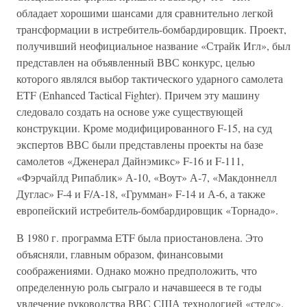
обладает хорошими шансами для сравнительно легкой
трансформации в истребитель-бомбардировщик. Проект,
получивший неофициальное название «Страйк Игл», был
представлен на объявленный ВВС конкурс, целью
которого являлся выбор тактического ударного самолета
ETF (Enhanced Tactical Fighter). Причем эту машину
следовало создать на основе уже существующей
конструкции. Кроме модифицированного F-15, на суд
экспертов ВВС были представлены проекты на базе
самолетов «Дженерал Дайнэмикс» F-16 и F-111,
«Фэрчайлд Рипаблик» А-10, «Воут» А-7, «Макдоннелл
Дуглас» F-4 и F/A-18, «Грумман» F-14 и А-6, а также
европейский истребитель-бомбардировщик «Торнадо».
В 1980 г. программа ETF была приостановлена. Это
объясняли, главным образом, финансовыми
соображениями. Однако можно предположить, что
определенную роль сыграло и начавшееся в те годы
увлечение руководства ВВС США технологией «стелс».