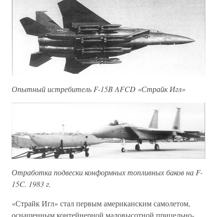
Опытный истребитель F-15B AFCD «Страйк Игл»
Отработка подвески конформных топливных баков на F-
15C. 1983 г.
«Страйк Игл» стал первым американским самолетом,
оснащенным контейнерной маловысотной прицельно-