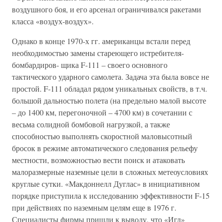
воздушного боя, и его арсенал ограничивался ракетами
класса «воздух-воздух».
Однако в конце 1970-х гг. американцы встали перед
необходимостью замены стареющего истребителя-
бомбардиров- щика F-111 – своего основного
тактического ударного самолета. Задача эта была вовсе не
простой. F-111 обладал рядом уникальных свойств, в т.ч.
большой дальностью полета (на предельно малой высоте
– до 1400 км, перегоночной – 4700 км) в сочетании с
весьма солидной бомбовой нагрузкой, а также
способностью выполнять скоростной маловысотный
бросок в режиме автоматического следования рельефу
местности, возможностью вести поиск и атаковать
малоразмерные наземные цели в сложных метеоусловиях
круглые сутки. «Макдоннелл Дуглас» в инициативном
порядке приступила к исследованию эффективности F-15
при действиях по наземным целям еще в 1976 г.
Специалисты фирмы пришли к выводу, что «Игл»