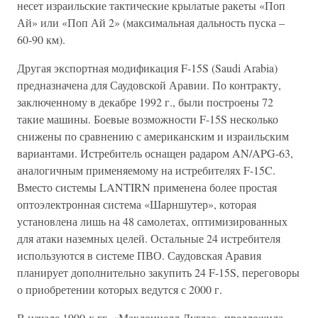
несет израильские тактические крылатые ракеты «Поп
Ай» или «Поп Ай 2» (максимальная дальность пуска –
60-90 км).
Другая экспортная модификация F-15S (Saudi Arabia)
предназначена для Саудовской Аравии. По контракту,
заключенному в декабре 1992 г., были построены 72
такие машины. Боевые возможности F-15S несколько
снижены по сравнению с американским и израильским
вариантами. Истребитель оснащен радаром AN/APG-63,
аналогичным применяемому на истребителях F-15C.
Вместо системы LANTIRN применена более простая
оптоэлектронная система «Шарншутер», которая
установлена лишь на 48 самолетах, оптимизированных
для атаки наземных целей. Остальные 24 истребителя
используются в системе ПВО. Саудовская Аравия
планирует дополнительно закупить 24 F-15S, переговоры
о приобретении которых ведутся с 2000 г.
В начале 1990-х гг. «Макдоннелл Дуглас» предложила