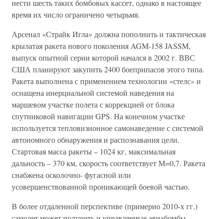
нести шесть таких бомбовых кассет, однако в настоящее
время их число ограничено четырьмя.
Арсенал «Страйк Игла» должна пополнить и тактическая
крылатая ракета нового поколения AGM-158 JASSM,
выпуск опытной серии которой начался в 2002 г. ВВС
США планируют закупить 2400 боеприпасов этого типа.
Ракета выполнена с применением технологии «стелс» и
оснащена инерциальной системой наведения на
маршевом участке полета с коррекцией от блока
спутниковой навигации GPS. На конечном участке
используется тепловизионное самонаведение с системой
автономного обнаружения и распознавания цели.
Стартовая масса ракеты – 1024 кг, максимальная
дальность – 370 км, скорость соответствует М=0,7. Ракета
снабжена осколочно- фугасной или
усовершенствованной проникающей боевой частью.
В более отдаленной перспективе (примерно 2010-х гг.)
самолет может получить и управляемые авиабомбы