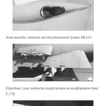
Зона выхода стволов шестиствольной пушки М61А1
Передние узлы подвески вооружения на конформном баке
F-15Е