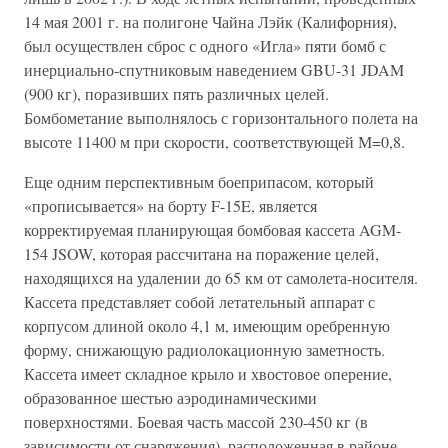
14 мая 2001 г. на полигоне Чайна Лэйк (Калифорния),
был осуществлен сброс с одного «Игла» пяти бомб с
инерциально-спутниковым наведением GBU-31 JDAM
(900 кг), поразивших пять различных целей.
Бомбометание выполнялось с горизонтального полета на
высоте 11400 м при скорости, соответствующей М=0,8.
Еще одним перспективным боеприпасом, который
«прописывается» на борту F-15E, является
корректируемая планирующая бомбовая кассета AGM-
154 JSOW, которая рассчитана на поражение целей,
находящихся на удалении до 65 км от самолета-носителя.
Кассета представляет собой летательный аппарат с
корпусом длиной около 4,1 м, имеющим оребренную
форму, снижающую радиолокационную заметность.
Кассета имеет складное крыло и хвостовое оперение,
образованное шестью аэродинамическими
поверхностями. Боевая часть массой 230-450 кг (в
зависимости от снаряжения), расположенная в районе