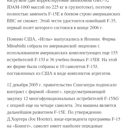
JDAM-1000 массой по 225 кг в грузоотсеке), поэтому
полностью заменить F-15E в боевом строю американских
ВВС не сможет. Этой чести удостоится новейший F-35,
первый полет которого состоялся в конце 2006 г.
Помимо США, «Иглы» выпускались в Японии. Фирма
Mitsubishi собрала по американской лицензии с
использованием американских комплектующих еще 155
истребителей F-15J и 36 учебно-боевых F-15DJ. На этой
же фирме были собраны и 10 самолетов F-15J,
поставленных из США в виде комплектов агрегатов.
12 декабря 2005 г. правительство Сингапура подписало
контракт с фирмой «Боинг», предусматривающий
закупку 12 многофункциональных истребителей F-15SG
с опцией еще на четыре самолета. Эта машина является
дальнейшим развитием F-15E. По утверждению
Д.Хортера (Joe Hoerter), вице-президента программы F-15
на «Боинге», самолет имеет наиболее передовые