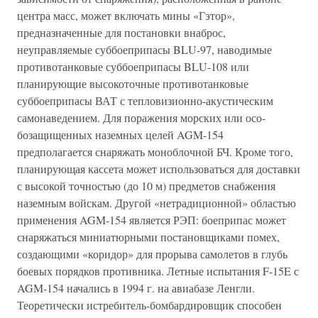
центра масс, может включать мины «Гэтор»,
предназначенные для постановки внаброс,
неуправляемые суббоеприпасы BLU-97, наводимые
противотанковые суббоеприпасы BLU-108 или
планирующие высокоточные противотанковые
суббоеприпасы ВАТ с тепловизионно-акустическим
самонаведением. Для поражения морских или осо-
бозащищенных наземных целей AGM-154
предполагается снаряжать моноблочной БЧ. Кроме того,
планирующая кассета может использоваться для доставки
с высокой точностью (до 10 м) предметов снабжения
наземным войскам. Другой «нетрадиционной» областью
применения AGM-154 является РЭП: боеприпас может
снаряжаться миниатюрными постановщиками помех,
создающими «коридор» для прорыва самолетов в глубь
боевых порядков противника. Летные испытания F-15E с
AGM-154 начались в 1994 г. на авиабазе Ленгли.
Теоретически истребитель-бомбардировщик способен