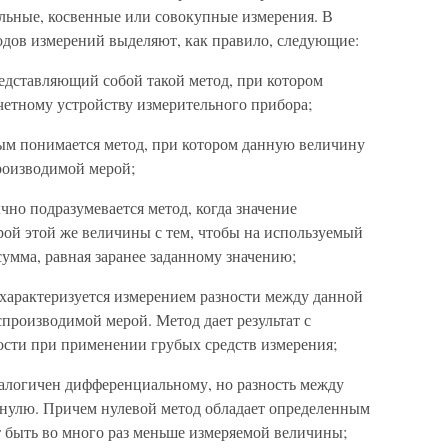
ельные, косвенные или совокупные измерения. В
одов измерений выделяют, как правило, следующие:
редставляющий собой такой метод, при котором
четному устройству измерительного прибора;
рым понимается метод, при котором данную величину
роизводимой мерой;
чно подразумевается метод, когда значение
ой этой же величины с тем, чтобы на используемый
сумма, равная заранее заданному значению;
характеризуется измерением разности между данной
производимой мерой. Метод дает результат с
ости при применении грубых средств измерения;
аналогичен дифференциальному, но разность между
 нулю. Причем нулевой метод обладает определенным
 быть во много раз меньше измеряемой величины;