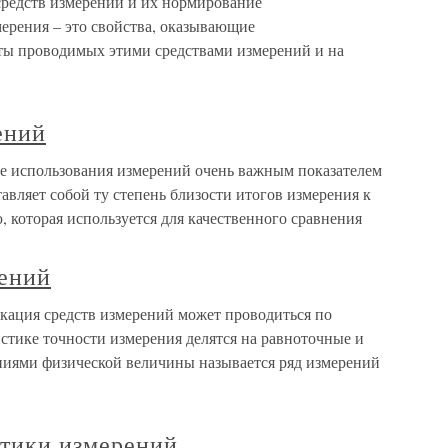
средств измерений и их нормирование
ерения – это свойства, оказывающие
аты проводимых этими средствами измерений и на
ений
е использования измерений очень важным показателем
тавляет собой ту степень близости итогов измерения к
 которая используется для качественного сравнения
ений
кация средств измерений может проводиться по
стике точности измерения делятся на равноточные и
иями физической величины называется ряд измерений
стики измерений