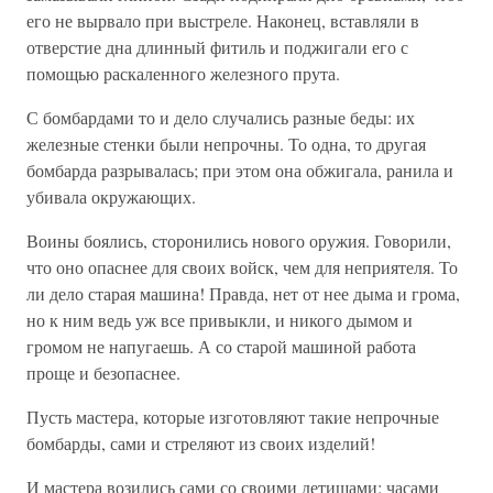
его не вырвало при выстреле. Наконец, вставляли в
отверстие дна длинный фитиль и поджигали его с
помощью раскаленного железного прута.
С бомбардами то и дело случались разные беды: их
железные стенки были непрочны. То одна, то другая
бомбарда разрывалась; при этом она обжигала, ранила и
убивала окружающих.
Воины боялись, сторонились нового оружия. Говорили,
что оно опаснее для своих войск, чем для неприятеля. То
ли дело старая машина! Правда, нет от нее дыма и грома,
но к ним ведь уж все привыкли, и никого дымом и
громом не напугаешь. А со старой машиной работа
проще и безопаснее.
Пусть мастера, которые изготовляют такие непрочные
бомбарды, сами и стреляют из своих изделий!
И мастера возились сами со своими детищами: часами