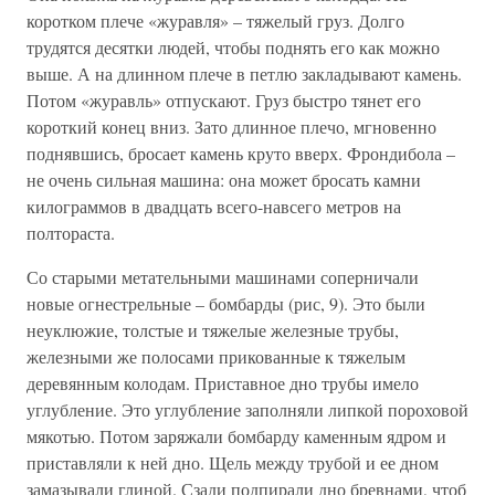
коротком плече «журавля» – тяжелый груз. Долго
трудятся десятки людей, чтобы поднять его как можно
выше. А на длинном плече в петлю закладывают камень.
Потом «журавль» отпускают. Груз быстро тянет его
короткий конец вниз. Зато длинное плечо, мгновенно
поднявшись, бросает камень круто вверх. Фрондибола –
не очень сильная машина: она может бросать камни
килограммов в двадцать всего-навсего метров на
полтораста.
Со старыми метательными машинами соперничали
новые огнестрельные – бомбарды (рис, 9). Это были
неуклюжие, толстые и тяжелые железные трубы,
железными же полосами прикованные к тяжелым
деревянным колодам. Приставное дно трубы имело
углубление. Это углубление заполняли липкой пороховой
мякотью. Потом заряжали бомбарду каменным ядром и
приставляли к ней дно. Щель между трубой и ее дном
замазывали глиной. Сзади подпирали дно бревнами, чтоб