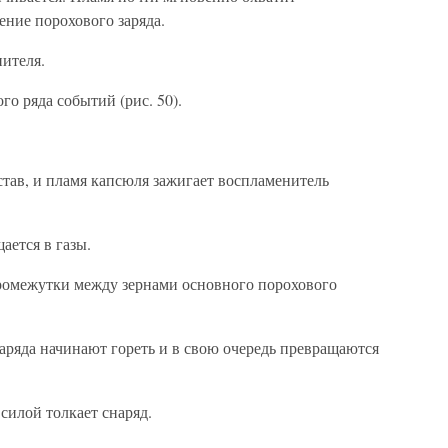
рение порохового заряда.
ителя.
ого ряда событий (рис. 50).
став, и пламя капсюля зажигает воспламенитель
ается в газы.
ромежутки между зернами основного порохового
аряда начинают гореть и в свою очередь превращаются
силой толкает снаряд.