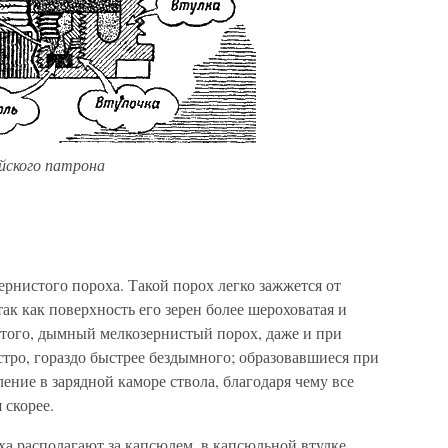
йского патрона
рнистого пороха. Такой порох легко зажжется от
ак как поверхность его зерен более шероховатая и
е того, дымный мелкозернистый порох, даже и при
тро, гораздо быстрее бездымного; образовавшиеся при
ение в зарядной каморе ствола, благодаря чему все
 скорее.
ха располагают за капсюлем, в капсюльной втулке