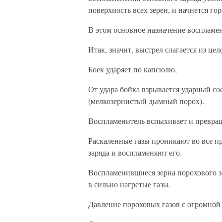
поверхность всех зерен, и начнется го
В этом основное назначение воспламен
Итак, значит, выстрел слагается из цел
Боек ударяет по капсюлю,
От удара бойка взрывается ударный со
(мелкозернистый дымный порох).
Воспламенитель вспыхивает и превращ
Раскаленные газы проникают во все п
заряда и воспламеняют его.
Воспламенившиеся зерна порохового з
в сильно нагретые газы.
Давление пороховых газов с огромной 