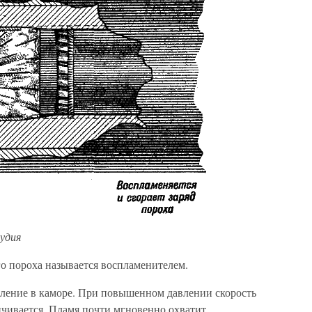
рудия
о пороха называется воспламенителем.
вление в каморе. При повышенном давлении скорость
ичивается. Пламя почти мгновенно охватит