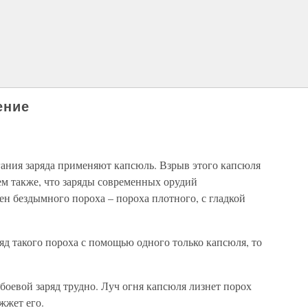
ение
гания заряда применяют капсюль. Взрыв этого капсюля
ем также, что заряды современных орудий
ен бездымного пороха – пороха плотного, с гладкой
ряд такого пороха с помощью одного только капсюля, то
боевой заряд трудно. Луч огня капсюля лизнет порох
ажжет его.