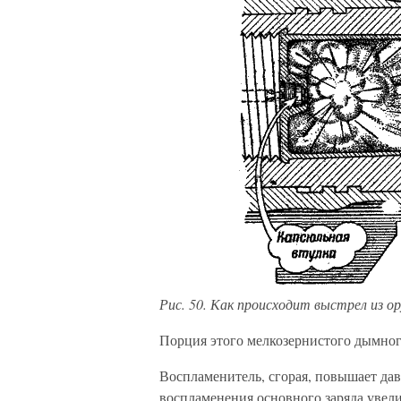
Рис. 50. Как происходит выстрел из о
Порция этого мелкозернистого дымног
Воспламенитель, сгорая, повышает да
воспламенения основного заряда увел