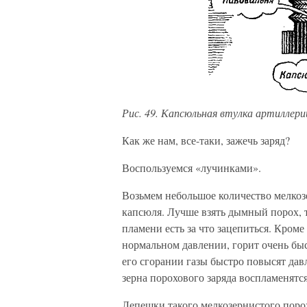
Рис. 49. Капсюльная втулка артиллери
Как же нам, все-таки, зажечь заряд?
Воспользуемся «лучинками».
Возьмем небольшое количество мелкозе
капсюля. Лучше взять дымный порох, т
пламени есть за что зацепиться. Кром
нормальном давлении, горит очень быс
его сгорании газы быстро повысят давл
зерна порохового заряда воспламенятся
Лепешки такого мелкозернистого поро