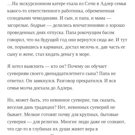
…На экскурсионном катере ехала из Сочи в Адлер семья
какого-то ответственного работника, обремененная
солидными чемоданами. И сын, и папа, и мама —
загорелые, бодрые — делились впечатлениями о хорошо
проведенных днях отпуска. Папа рокочущим басом
говорил, что на будущий год они вернутся сюда же. И тут
он, порывшись в карманах, достал мелочь и, дав часть ее
сыну и жене, стал кидать деньгу в море.
Я хотел выяснить — кто он? Почему он обучает
суевериям своего двенадцатилетнего сына? Папа не
ответил. Он замкнулся. Разговор прекратился. И вся
семья молча доехала до Адлера.
Но, может быть, это невинное суеверие, так сказать,
веселая дань традиции? Нет, невинных суеверий не
бывает. Мелкие готовят почву для крупных, бытовые
суеверия — для религии. Многие люди даже не сознают,
что где-то в глубинах их души живет вера в