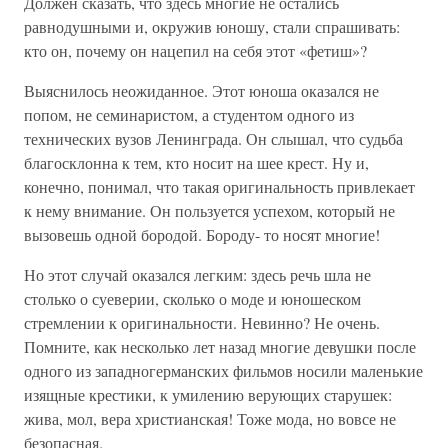
Должен сказать, что здесь многие не остались
равнодушными и, окружив юношу, стали спрашивать:
кто он, почему он нацепил на себя этот «фетиш»?
Выяснилось неожиданное. Этот юноша оказался не
попом, не семинаристом, а студентом одного из
технических вузов Ленинграда. Он слышал, что судьба
благосклонна к тем, кто носит на шее крест. Ну и,
конечно, понимал, что такая оригинальность привлекает
к нему внимание. Он пользуется успехом, который не
вызовешь одной бородой. Бороду- то носят многие!
Но этот случай оказался легким: здесь речь шла не
столько о суеверии, сколько о моде и юношеском
стремлении к оригинальности. Невинно? Не очень.
Помните, как несколько лет назад многие девушки после
одного из западногерманских фильмов носили маленькие
изящные крестики, к умилению верующих старушек:
жива, мол, вера христианская! Тоже мода, но вовсе не
безопасная.