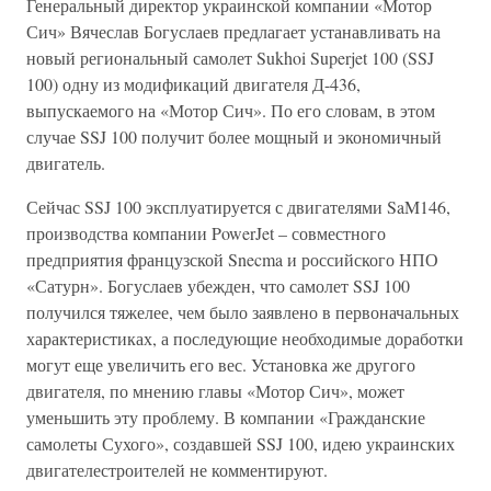
Генеральный директор украинской компании «Мотор
Сич» Вячеслав Богуслаев предлагает устанавливать на
новый региональный самолет Sukhoi Superjet 100 (SSJ
100) одну из модификаций двигателя Д-436,
выпускаемого на «Мотор Сич». По его словам, в этом
случае SSJ 100 получит более мощный и экономичный
двигатель.
Сейчас SSJ 100 эксплуатируется с двигателями SaM146,
производства компании PowerJet – совместного
предприятия французской Snecma и российского НПО
«Сатурн». Богуслаев убежден, что самолет SSJ 100
получился тяжелее, чем было заявлено в первоначальных
характеристиках, а последующие необходимые доработки
могут еще увеличить его вес. Установка же другого
двигателя, по мнению главы «Мотор Сич», может
уменьшить эту проблему. В компании «Гражданские
самолеты Сухого», создавшей SSJ 100, идею украинских
двигателестроителей не комментируют.