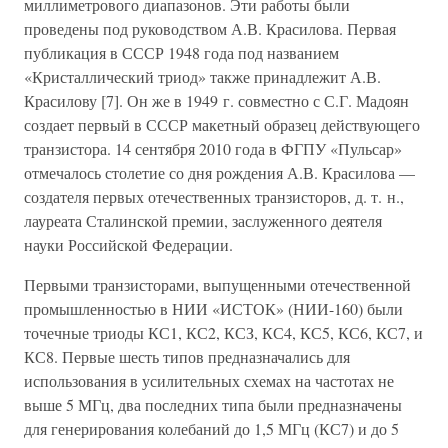
миллиметрового диапазонов. Эти работы были
проведены под руководством А.В. Красилова. Первая
публикация в СССР 1948 года под названием
«Кристаллический триод» также принадлежит А.В.
Красилову [7]. Он же в 1949 г. совместно с С.Г. Мадоян
создает первый в СССР макетный образец действующего
транзистора. 14 сентября 2010 года в ФГПУ «Пульсар»
отмечалось столетие со дня рождения А.В. Красилова —
создателя первых отечественных транзисторов, д. т. н.,
лауреата Сталинской премии, заслуженного деятеля
науки Российской Федерации.
Первыми транзисторами, выпущенными отечественной
промышленностью в НИИ «ИСТОК» (НИИ-160) были
точечные триоды КС1, КС2, КСЗ, КС4, КС5, КС6, КС7, и
КС8. Первые шесть типов предназначались для
использования в усилительных схемах на частотах не
выше 5 МГц, два последних типа были предназначены
для генерирования колебаний до 1,5 МГц (КС7) и до 5