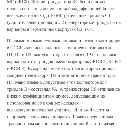
МГц (КС8). Вскоре триоды типа КС были сняты с
производства и заменены новой модификацией более
высокочастотных (до 10 МГц) точечных триодов С1
(усилительные триоды) и С2 (генераторные триоды) и их
варианты в герметичных корпусах СЗ и С4.
Первыми промышленными типами плоскостных триодов
в СССР являлись сплавные германиевые триоды типа
П1, П2 и ПЗ, выпуск которых начался с 1955 г. (первые
варианты этих триодов имели маркировку КСВ-1, КСВ-2
и КСВ-3). Вскоре на смену этих транзисторов пришли
мощные транзисторы П4 и миниатюрные транзисторы
П5. Максимально допустимый ток коллектора для
триодов П4 составлял 5А. А транзисторы П5 отличались
низким коэффициентом шумов, допускающим их
использование во входных каскадах
высокочувствительных усилителей низкой частоты,
например в слуховых аппаратах. Более совершенным
транзистором можно считать появившийся в то время