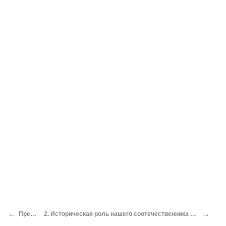
←
→
Предисловие
2. Историческая роль нашего соотечественника Александра Степановича Попова в изобретении радио