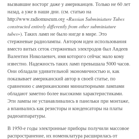
вызвавшие восторг даже у американцев. Только не 60 лет
назад, а уже в наши дни. (см. статью на
http://www.radiomuseum.org «
Russian Subminiature Tubes
constructed entirely differently from other subminiature
tubes
»). Таких ламп не было нигде в мире. Это
стержневые радиолампы. Автором идеи использования
вместо витых сеток стержневых электродов был Авдеев
Валентин Николаевич, имя которого сейчас мало кому
известно. Надежность таких ламп превышала 5000 часов.
Они обладали удивительной экономичностью и, как
показывает американский автор в своей статье, по
сравнению с американскими миниатюрными лампами
обладают заметно более высокими характеристиками.
Эти лампы не устанавливались в панельки при монтаже,
а впаивались как резисторы и конденсаторы на платы
радиоаппаратуры.
В 1950-е годы электронные приборы получили массовое
распространение, их номенклатура расширилась от