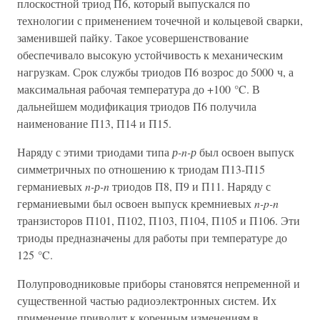
плоскостной триод П6, который выпускался по
технологии с применением точечной и кольцевой сварки,
заменившей пайку. Такое усовершенствование
обеспечивало высокую устойчивость к механическим
нагрузкам. Срок службы триодов П6 возрос до 5000 ч, а
максимальная рабочая температура до +100 °C. В
дальнейшем модификация триодов П6 получила
наименование П13, П14 и П15.
Наряду с этими триодами типа
р-n-р
был освоен выпуск
симметричных по отношению к триодам П13-П15
германиевых
n-р-n
триодов П8, П9 и П11. Наряду с
германиевыми был освоен выпуск кремниевых
n-p-n
транзисторов П101, П102, П103, П104, П105 и П106. Эти
триоды предназначены для работы при температуре до
125 °C.
Полупроводниковые приборы становятся непременной и
существенной частью радиоэлектронных систем. Их
применение приводит к коренным изменениям в