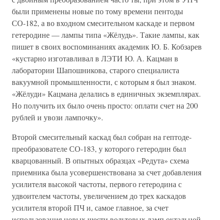
были применены новые по тому времени пентоды
СО-182, а во входном смесительном каскаде и первом
гетеродине — лампы типа «Жёлудь». Такие лампы, как
пишет в своих воспоминаниях академик Ю. Б. Кобзарев
«кустарно изготавливал в ЛЭТИ Ю. А. Кацман в
лаборатории Шапошникова, старого специалиста
вакуумной промышленности, с которым я был знаком.
«Жёлуди» Кацмана делались в единичных экземплярах.
Но получить их было очень просто: оплати счет на 200
рублей и увози лампочку».
Второй смесительный каскад был собран на гептоде-
преобразователе СО-183, у которого гетеродин был
кварцованный. В опытных образцах «Редута» схема
приемника была усовершенствована за счет добавления
усилителя высокой частоты, первого гетеродина с
удвоителем частоты, увеличением до трех каскадов
усилителя второй ПЧ и, самое главное, за счет
использования новых шести вольтовых ламп октальной