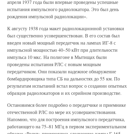
апреля 1937 года были впервые проведены успешные
испытания импульсного радиолокатора. Это был день
рождения импульсной радиолокации».
К августу 1938 года макет радиолокационной установки
был существенно усовершенствован. В его состав был
введен новый мощный передатчик на лампах ИГ-8 с
импульсной мощностью 40–50 кВт при длительности
импульса 10 мкс. На полигоне в Мытищах были
проведены испытания РЛС с новым мощным
передатчиком. Они показали надежное обнаружение
бомбардировщика типа СБ на дальностях до 55 км. По
результатам испытаний встал вопрос о создании опытных
образцов радиолокаторов и их серийном производстве.
Остановимся более подробно о передатчике и приемнике
отечественной РЛС по мере их усовершенствования.
Напомню, что для построения импульсного передатчика,
работающего на 75–81 МГц в первом экспериментальном
образце «Редут» применялись следующие лампы Г-165