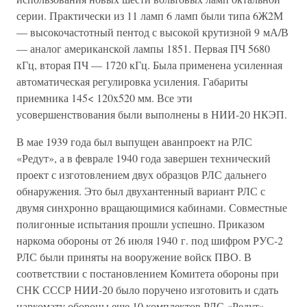
серии. Практически из 11 ламп 6 ламп были типа 6Ж2М
— высокочастотный пентод с высокой крутизной 9 мА/В
— аналог американской лампы 1851. Первая ПЧ 5680
кГц, вторая ПЧ — 1720 кГц. Была применена усиленная
автоматическая регулировка усиления. Габариты
приемника 145< 120x520 мм. Все эти
усовершенствования были выполнены в НИИ-20 НКЭП.
В мае 1939 года был выпущен аванпроект на РЛС
«Редут», а в феврале 1940 года завершен технический
проект с изготовлением двух образцов РЛС дальнего
обнаружения. Это был двухантенный вариант РЛС с
двумя синхронно вращающимися кабинами. Совместные
полигонные испытания прошли успешно. Приказом
наркома обороны от 26 июля 1940 г. под шифром РУС-2
РЛС были приняты на вооружение войск ПВО. В
соответствии с постановлением Комитета обороны при
СНК СССР НИИ-20 было поручено изготовить и сдать
наркомату обороны еще 10 комплектов РЛС «Редут»