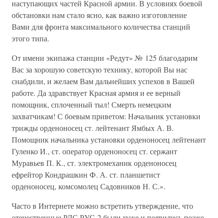
наступающих частей Красной армии. В условиях боевой
обстановки нам стало ясно, как важно изготовление
Вами для фронта максимального количества станций
этого типа.
От имени экипажа станции «Редут» № 125 благодарим
Вас за хорошую советскую технику, которой Вы нас
снабдили, и желаем Вам дальнейших успехов в Вашей
работе. Да здравствует Красная армия и ее верный
помощник, сплоченный тыл! Смерть немецким
захватчикам! С боевым приветом: Начальник установки
трижды орденоносец ст. лейтенант Ямбых А. В.
Помощник начальника установки орденоносец лейтенант
Гуленко И., ст. оператор орденоносец ст. сержант
Муравьев П. К., ст. электромеханик орденоносец
ефрейтор Кондрашкин Ф. А. ст. планшетист
орденоносец, комсомолец Садовников Н. С.».
Часто в Интернете можно встретить утверждение, что
отечественные РЛС РУС-2 были хуже и появились позже