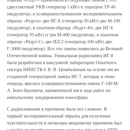
(двухтактный УКВ генератор 1 кВт) и тиратрон ТР-40
(модулятор), в усовершенствованном экспериментальном
образце «Редута» две ИГ-8 (генератор 50 кВт) две М-100
(модулятор), в опытном образце «Редут-40» две ИГ-8
(генератор 50 кВт) и три М-400 (модулятор), в опытном
образце «Редут-С» две ИЛ-2 (генератор 100 кВт) две.
Г-3000 (модулятор). Все эти лампы появились до Великой
Отечественной войны. Уникальная радиолампа ИГ-8
была разработана в вакуумной лаборатории Опытного
сектора НИИСТКА В. В. Цимбалиным на основе им же
созданной генераторной лампы ИГ-7, которая, в свою
очередь, явилась усовершенствованием лампы Г-100 М.
А. Бонч-Бруевича, примененной им в ходе работ по
импульсному зондированию ионосферы.
С радиолампами в приемник было все сложнее. В
первый экспериментальный образец для получения
чувствительности в несколько микровольт приемник был
с двойным преобразованием часто ты, при этом в УПЧ