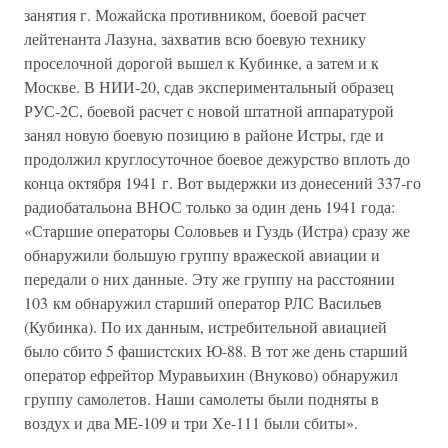
занятия г. Можайска противником, боевой расчет
лейтенанта Лазуна, захватив всю боевую технику
проселочной дорогой вышел к Кубинке, а затем и к
Москве. В НИИ-20, сдав экспериментальный образец
РУС-2С, боевой расчет с новой штатной аппаратурой
занял новую боевую позицию в районе Истры, где и
продолжил круглосуточное боевое дежурство вплоть до
конца октября 1941 г. Вот выдержки из донесений 337-го
радиобатальона ВНОС только за один день 1941 года:
«Старшие операторы Соловьев и Гуздь (Истра) сразу же
обнаружили большую группу вражеской авиации и
передали о них данные. Эту же группу на расстоянии
103 км обнаружил старший оператор РЛС Васильев
(Кубинка). По их данным, истребительной авиацией
было сбито 5 фашистских Ю-88. В тот же день старший
оператор ефрейтор Муравьихин (Внуково) обнаружил
группу самолетов. Наши самолеты были подняты в
воздух и два ME-109 и три Хе-111 были сбиты».