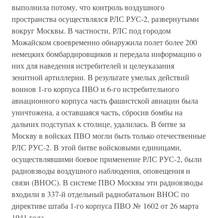
выполнила потому, что контроль воздушного
пространства осуществлялся РЛС РУС-2, развернутыми
вокруг Москвы. В частности, РЛС под городом
Можайском своевременно обнаружила полет более 200
немецких бомбардировщиков и передала информацию о
них для наведения истребителей и целеуказания
зенитной артиллерии. В результате умелых действий
воинов 1-го корпуса ПВО и 6-го истребительного
авиационного корпуса часть фашистской авиации была
уничтожена, а оставшаяся часть, сбросив бомбы на
дальних подступах к столице, удалилась. В битве за
Москву в войсках ПВО могли быть только отечественные
РЛС РУС-2. В этой битве войсковыми единицами,
осуществлявшими боевое применение РЛС РУС-2, были
радиовзводы воздушного наблюдения, оповещения и
связи (ВНОС). В системе ПВО Москвы эти радиовзводы
входили в 337-й отдельный радиобатальон ВНОС по
директиве штаба 1-го корпуса ПВО № 1602 от 26 марта
1941 года.