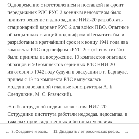
Одновременно с изготовлением и поставкой на фронт
передвижных РЛС РУС-2 военным ведомством было
принято решение и дано задание НИИ-20 разработать
стационарный вариант РУС-2 для войск ПВО. Опытные
образцы таких станций под шифром «Пегматит» были
разработаны в кратчайший срок и к концу 1941 года два
комплекта РЛС под шифром «РУС-2с» («Пегматит-2»)
были приняты на вооружение. 10 комплектов опытных
образцов и 50 комплектов серийных РЛС НИИ-20
изготовил в 1942 году будучи в эвакуации в г. Барнауле,
причем с 13-го комплекта РЛС выпускалась
модернизированной (главные конструкторы А. Б.
Слепушкин, М. С. Рязанский).
Это был трудовой подвиг коллектива НИИ-20.
Сотрудники института работали недоедая, недосыпая, в
тяжелых производственных и бытовых условиях.
Следует подчеркнуть, что уже первые радиолокационные
←
→
8. Создание и развитие отечественной радиопромышленности
11. Двадцать лет российских реформ, программы возрождения российской электроники: миф или реальность?
станции дальнего обнаружения РУС-2 защищали небо