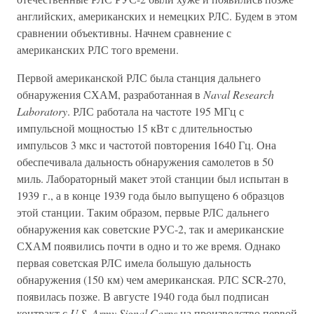
английских, американских и немецких РЛС. Будем в этом
сравнении объективны. Начнем сравнение с
американских РЛС того времени.
Первой американской РЛС была станция дальнего
обнаружения СХАМ, разработанная в
Naval Research
Laboratory
. РЛС работала на частоте 195 МГц с
импульсной мощностью 15 кВт с длительностью
импульсов 3 мкс и частотой повторения 1640 Гц. Она
обеспечивала дальность обнаружения самолетов в 50
миль. Лабораторный макет этой станции был испытан в
1939 г., а в конце 1939 года было выпущено 6 образцов
этой станции. Таким образом, первые РЛС дальнего
обнаружения как советские РУС-2, так и американские
СХАМ появились почти в одно и то же время. Однако
первая советская РЛС имела большую дальность
обнаружения (150 км) чем американская. РЛС SCR-270,
появилась позже. В августе 1940 года был подписан
контракт с
U.S. Army Signal Corps
на производство первой