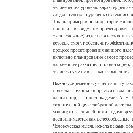
человечества уровень, характер решае
следовательно, и уровень системного 
Так, например, в период второй миро
пришли к выводу, что проектировать, 
очень сложное) изделие, а весь компл
которые смогут обеспечить эффективно
процесс проектирования данного изде
включено планирование самого процес
дальнейшее развитие, и плодотворност
человека уже не вызывает сомнений.
Важно современному специалисту такж
подхода в технике опирается в том чи
давних пор, — пишет академик А. Н. 
сознательной целесообразной деятельн
машин; в) различнейшими видами деят
воспринимаются как целесообразные, 
Человеческая мысль искала веками об
знания, так и на путях религиозных и