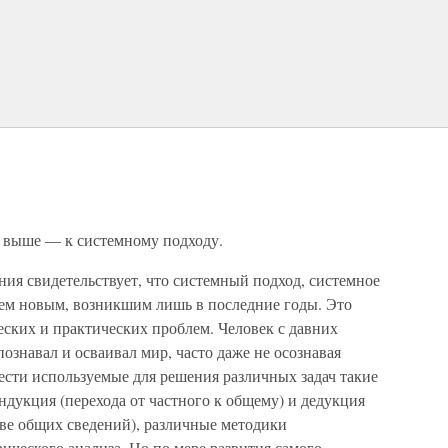
ь выше — к системному подходу.
ния свидетельствует, что системный подход, системное
сем новым, возникшим лишь в последние годы. Это
еских и практических проблем. Человек с давних
ознавал и осваивал мир, часто даже не осознавая
ести используемые для решения различных задач такие
дукция (перехода от частного к общему) и дедукция
ове общих сведений), различные методики
ического анализа. Но по мере развития самого