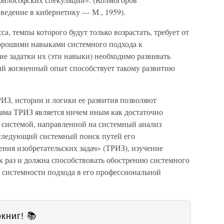
Введение в кибернетику — М., 1959).
а, темпы которого будут только возрастать, требует от
орошими навыками системного подхода к
ие задатки их (эти навыки) необходимо развивать
ый жизненный опыт способствует такому развитию
З, истории и логики ее развития позволяют
сама ТРИЗ является ничем иным как достаточно
 системой, направленной на системный анализ
оследующий системный поиск путей его
ния изобретательских задач» (ТРИЗ), изучение
к раз и должна способствовать обострению системного
 системности подхода в его профессиональной
книг! 📚