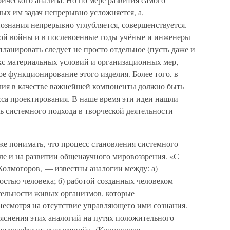
мых им задач непрерывно усложняется, а,
познания непрерывно углубляется, совершенствуется.
вой войны и в послевоенные годы учёные и инженеры
планировать следует не просто отдельное (пусть даже и
екс материальных условий и организационных мер,
е функционирование этого изделия. Более того, в
лия в качестве важнейшей компоненты должно быть
са проектирования. В наше время эти идеи нашли
ь системного подхода в творческой деятельности
е понимать, что процесс становления системного
сле и на развитии общенаучного мировоззрения. «С
Колмогоров, — известны аналогии между: а)
остью человека; б) работой созданных человеком
ельности живых организмов, которые
несмотря на отсутствие управляющего ими сознания.
ъяснения этих аналогий на путях положительного
 философских спекуляций». (Колмогоров