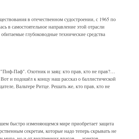
уществования в отечественном судостроении, с 1965 по
лась в самостоятельное направление этой отрасли
 обитаемые глубоководные технические средства
"Пиф-Паф". Охотник и заяц: кто прав, кто не прав?…
Вот и подошёл к концу наш рассказ о баллистической
ателе, Вальтере Ритце. Решать же, кто прав, кто не
ашем быстро изменяющемся мире приобретает защита
рственным секретам, которые надо теперь скрывать не
ан мира, но и от внутренних врагов — агентов