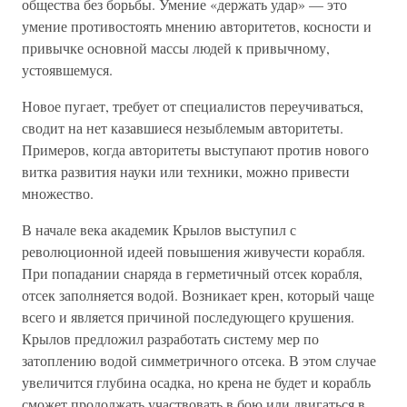
общества без борьбы. Умение «держать удар» — это
умение противостоять мнению авторитетов, косности и
привычке основной массы людей к привычному,
устоявшемуся.
Новое пугает, требует от специалистов переучиваться,
сводит на нет казавшиеся незыблемым авторитеты.
Примеров, когда авторитеты выступают против нового
витка развития науки или техники, можно привести
множество.
В начале века академик Крылов выступил с
революционной идеей повышения живучести корабля.
При попадании снаряда в герметичный отсек корабля,
отсек заполняется водой. Возникает крен, который чаще
всего и является причиной последующего крушения.
Крылов предложил разработать систему мер по
затоплению водой симметричного отсека. В этом случае
увеличится глубина осадка, но крена не будет и корабль
сможет продолжать участвовать в бою или двигаться в