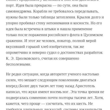
порт. Идея была прекрасна — по сути, она была
самовнедряема. Корабли не требовалось переделывать,
нужны были только таблицы затопления. Крылов долго и
упорно пробивал стену непонимания и косности. Но его
идея была встречена в штыки и нашла применение
только после поражения российского флота в Цусимском
сражении. И этот же человек, новатор, полной мерой
вкусивший горький хлеб изобретателя, так же
опрометчиво и неверно судил о достоинствах разработок
К. Э. Циолковского, считая их совершенно
бесполезными.
Не редки ситуации, когда авторитет ученого настолько
силен, что мешает следующим поколениям двигаться
вперед (Более двух тысяч лет тому назад Аристотель
написал, что жуки имеют восемь ног. Эта точка зрения не
подвергалась сомнению почти полторы тысячи лет. Хотя,
кажется, чего проще — сосчитать, что их шесть. Не
требуется длительных дискуссий, системы доказательств,