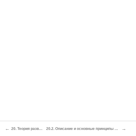
←
→
20. Теория развития творческой личности
20.2. Описание и основные принципы Игры. Внешние обстоятельства как варианты препятствий