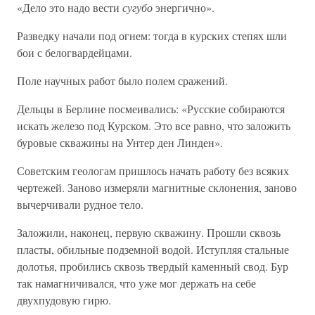
«Дело это надо вести
сугубо
энергично».
Разведку начали под огнем: тогда в курских степях шли
бои с белогвардейцами.
Поле научных работ было полем сражений.
Дельцы в Берлине посмеивались: «Русские собираются
искать железо под Курском. Это все равно, что заложить
буровые скважины на Унтер ден Линден».
Советским геологам пришлось начать работу без всяких
чертежей. Заново измеряли магнитные склонения, заново
вычерчивали рудное тело.
Заложили, наконец, первую скважину. Прошли сквозь
пласты, обильные подземной водой. Иступляя стальные
долотья, пробились сквозь твердый каменный свод. Бур
так намагничивался, что уже мог держать на себе
двухпудовую гирю.