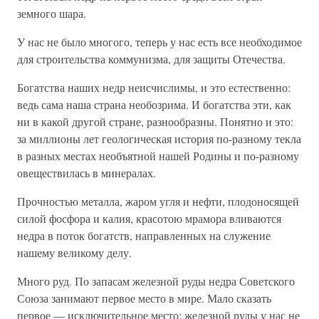
земного шара.
У нас не было многого, теперь у нас есть все необходимое
для строительства коммунизма, для защиты Отечества.
Богатства наших недр неисчислимы, и это естественно:
ведь сама наша страна необозрима. И богатства эти, как
ни в какой другой стране, разнообразны. Понятно и это:
за миллионы лет геологическая история по-разному текла
в разных местах необъятной нашей Родины и по-разному
овеществилась в минералах.
Прочностью металла, жаром угля и нефти, плодоносящей
силой фосфора и калия, красотою мрамора вливаются
недра в поток богатств, направленных на служение
нашему великому делу.
Много руд. По запасам железной руды недра Советского
Союза занимают первое место в мире. Мало сказать
первое — исключительное место: железной руды у нас не