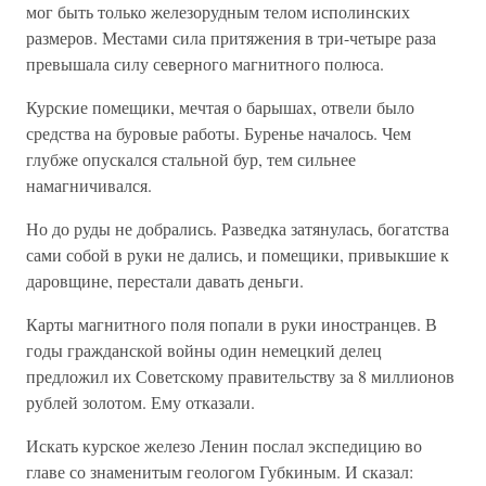
мог быть только железорудным телом исполинских
размеров. Местами сила притяжения в три-четыре раза
превышала силу северного магнитного полюса.
Курские помещики, мечтая о барышах, отвели было
средства на буровые работы. Буренье началось. Чем
глубже опускался стальной бур, тем сильнее
намагничивался.
Но до руды не добрались. Разведка затянулась, богатства
сами собой в руки не дались, и помещики, привыкшие к
даровщине, перестали давать деньги.
Карты магнитного поля попали в руки иностранцев. В
годы гражданской войны один немецкий делец
предложил их Советскому правительству за 8 миллионов
рублей золотом. Ему отказали.
Искать курское железо Ленин послал экспедицию во
главе со знаменитым геологом Губкиным. И сказал: