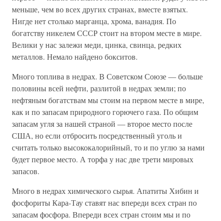
меньше, чем во всех других странах, вместе взятых.
Нигде нет столько марганца, хрома, ванадия. По
богатству никелем СССР стоит на втором месте в мире.
Велики у нас залежи меди, цинка, свинца, редких
металлов. Немало найдено бокситов.
Много топлива в недрах. В Советском Союзе — больше
половины всей нефти, разлитой в недрах земли; по
нефтяным богатствам мы стоим на первом месте в мире,
как и по запасам природного горючего газа. По общим
запасам угля за нашей страной — второе место после
США, но если отбросить посредственный уголь и
считать только высококалорийный, то и по углю за нами
будет первое место. А торфа у нас две трети мировых
запасов.
Много в недрах химического сырья. Апатиты Хибин и
фосфориты Кара-Тау ставят нас впереди всех стран по
запасам фосфора. Впереди всех стран стоим мы и по