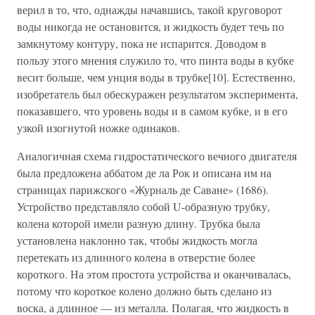
верил в то, что, однажды начавшись, такой круговорот
воды никогда не остановится, и жидкость будет течь по
замкнутому контуру, пока не испарится. Доводом в
пользу этого мнения служило то, что пинта воды в кубке
весит больше, чем унция воды в трубке[10]. Естественно,
изобретатель был обескуражен результатом эксперимента,
показавшего, что уровень воды и в самом кубке, и в его
узкой изогнутой ножке одинаков.
Аналогичная схема гидростатического вечного двигателя
была предложена аббатом де ла Рок и описана им на
страницах парижского «Журналь де Саване» (1686).
Устройство представляло собой U-образную трубку,
колена которой имели разную длину. Трубка была
установлена наклонно так, чтобы жидкость могла
перетекать из длинного колена в отверстие более
короткого. На этом простота устройства и оканчивалась,
потому что короткое колено должно быть сделано из
воска, а длинное — из металла. Полагая, что жидкость в