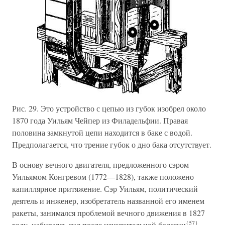
Рис. 29. Это устройство с цепью из губок изобрел около
1870 года Уильям Чейпер из Филадельфии. Правая
половина замкнутой цепи находится в баке с водой.
Предполагается, что трение губок о дно бака отсутствует.
В основу вечного двигателя, предложенного сэром
Уильямом Конгревом (1772—1828), также положено
капиллярное притяжение. Сэр Уильям, политический
деятель и инженер, изобретатель названной его именем
ракеты, занимался проблемой вечного движения в 1827
{57}
году, набираясь сил после изнурительной болезни
.