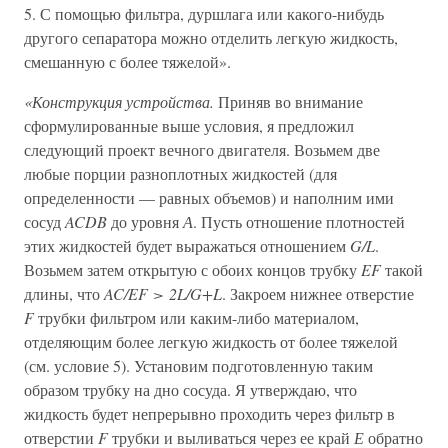
5. С помощью фильтра, дуршлага или какого-нибудь
другого сепаратора можно отделить легкую жидкость,
смешанную с более тяжелой».
«Конструкция устройства.
Приняв во внимание
сформулированные выше условия, я предложил
следующий проект вечного двигателя. Возьмем две
любые порции разноплотных жидкостей (для
определенности — равных объемов) и наполним ими
сосуд
ACDB
до уровня
А
. Пусть отношение плотностей
этих жидкостей будет выражаться отношением
G/L
.
Возьмем затем открытую с обоих концов трубку
EF
такой
длины, что
AC/EF > 2L/G+L
. Закроем нижнее отверстие
F
трубки фильтром или каким-либо материалом,
отделяющим более легкую жидкость от более тяжелой
(см. условие 5). Установим подготовленную таким
образом трубку на дно сосуда. Я утверждаю, что
жидкость будет непрерывно проходить через фильтр в
отверстии
F
трубки и выливаться через ее край
Е
обратно