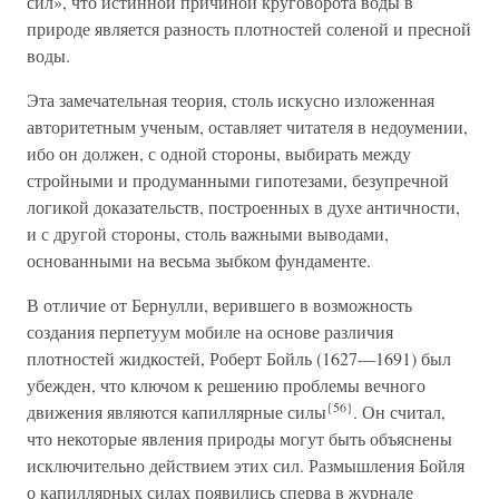
сил», что истинной причиной круговорота воды в
природе является разность плотностей соленой и пресной
воды.
Эта замечательная теория, столь искусно изложенная
авторитетным ученым, оставляет читателя в недоумении,
ибо он должен, с одной стороны, выбирать между
стройными и продуманными гипотезами, безупречной
логикой доказательств, построенных в духе античности,
и с другой стороны, столь важными выводами,
основанными на весьма зыбком фундаменте.
В отличие от Бернулли, верившего в возможность
создания перпетуум мобиле на основе различия
плотностей жидкостей, Роберт Бойль (1627—1691) был
убежден, что ключом к решению проблемы вечного
{56}
движения являются капиллярные силы
. Он считал,
что некоторые явления природы могут быть объяснены
исключительно действием этих сил. Размышления Бойля
о капиллярных силах появились сперва в журнале