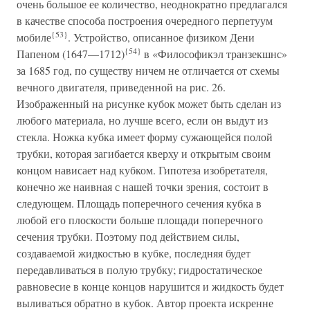
очень большое ее количество, неоднократно предлагался
в качестве способа построения очередного перпетуум
{53}
мобиле
. Устройство, описанное физиком Дени
{54}
Папеном (1647—1712)
в «Философикэл транзекшнс»
за 1685 год, по существу ничем не отличается от схемы
вечного двигателя, приведенной на рис. 26.
Изображенный на рисунке кубок может быть сделан из
любого материала, но лучше всего, если он выдут из
стекла. Ножка кубка имеет форму сужающейся полой
трубки, которая загибается кверху и открытым своим
концом нависает над кубком. Гипотеза изобретателя,
конечно же наивная с нашей точки зрения, состоит в
следующем. Площадь поперечного сечения кубка в
любой его плоскости больше площади поперечного
сечения трубки. Поэтому под действием силы,
создаваемой жидкостью в кубке, последняя будет
передавливаться в полую трубку; гидростатическое
равновесие в конце концов нарушится и жидкость будет
выливаться обратно в кубок. Автор проекта искренне