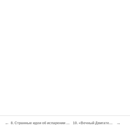
←
→
8. Странные идеи об испарении и сжижении
10. «Вечный Двигатель» Кокса