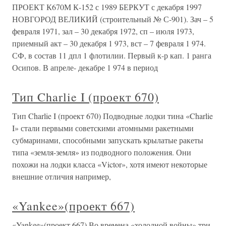
ПРОЕКТ К670М К-152 с 1989 БЕРКУТ с декабря 1997
НОВГОРОД ВЕЛИКИЙ (строительный № С-901). Зач – 5
февраля 1971, зал – 30 декабря 1972, сп – июля 1973,
приемный акт – 30 декабря 1 973, вст – 7 февраля 1 974.
СФ, в состав 11 дпл 1 флотилии. Первый к-р кап. 1 ранга
Осипов. В апреле- декабре 1 974 в период
Тип Charlie I (проект 670)
Тип Charlie I (проект 670) Подводные лодки тина «Charlie
I» стали первыми советскими атомными ракетными
субмаринами, способными запускать крылатые ракеты
типа «земля-земля» из подводного положения. Они
похожи на лодки класса «Victor», хотя имеют некоторые
внешние отличия например,
«Yankee»(проект 667)
«Yankee»(проект 667) Во времена «холодной войны» три