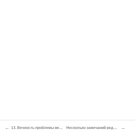
←
→
13. Вечность проблемы вечного движения
Несколько замечаний редактора перевода