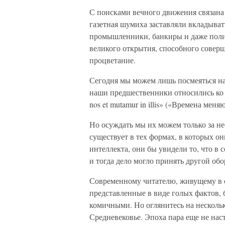
С поисками вечного движения связана 
газетная шумиха заставляли вкладыват
промышленники, банкиры и даже поли
великого открытия, способного соверш
процветание.
Сегодня мы можем лишь посмеяться на
наши предшественники относились ко 
nos et mutamur in illis» («Времена меня
Но осуждать мы их можем только за не
существует в тех формах, в которых о
интеллекта, они бы увидели то, что в
и тогда дело могло принять другой обо
Современному читателю, живущему в с
представленные в виде голых фактов, б
комичными. Но оглянитесь на нескольк
Средневековье. Эпоха пара еще не нас