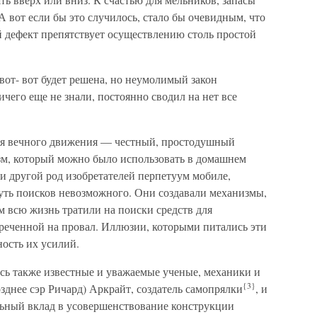
А вот если бы это случилось, стало бы очевидным, что
 дефект препятствует осуществлению столь простой
вот- вот будет решена, но неумолимый закон
ичего еще не знали, постоянно сводил на нет все
я вечного движения — честный, простодушный
зм, который можно было использовать в домашнем
 и другой род изобретателей перпетуум мобиле,
ть поисков невозможного. Они создавали механизмы,
ом всю жизнь тратили на поиски средств для
бреченной на провал. Иллюзии, которыми питались эти
ость их усилий.
ь также известные и уважаемые ученые, механики и
{3}
днее сэр Ричард) Аркрайт, создатель самопрялки
, и
ьный вклад в усовершенствование конструкции