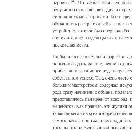
{4}
паровоза
. Что же касается других б
репутацию сумасшедших, других крах 
становились мизантропами. Были среди
обязанность раскрыть для блага всего 
устройство, которое бы совершало бес
состояния, а их владельцы так и не см
прекрасная мечта.
Но были во все времена и шарлатаны, 
попыток создать машину вечного движе
прибегали к различного рода надувате
собственном успехе. Так, очень часто
большим мастерством, содержал искус
рода сразу начинали с обмана, полагая
представлялось панацеей от всех бед.
меценатов. Как правило, эти жулики
талантливыми из всех изобретателей в
самого начала понимали бесплодность
того, на что их менее способные собра