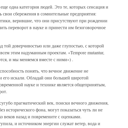
еще одна категория людей. Это те, которых сенсация и
ь свои сбережения в сомнительные предприятия:
тики, верившие, что они присутствуют при рождении
ить переворот в науке и принести им безоговорочное
д той доверчивостью или даже глупостью, с которой
всем этим надуманным проектам. «Tempore mutantur,
ются, и мы меняемся вместе с ними») .
способность понять, что вечное движение не
ни его искали. Обладай они большей широтой
 современной науке и технике является общепринятым,
рот.
угубо прагматический век, поиски вечного движения,
ез исторического фона, могут показаться чуть ли не
о веков назад и повремените с оценками.
тупила, и источником энергии служат ветер, вода и