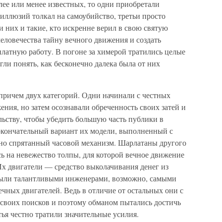
олее или менее известных, то одни приобретали
иллюзий толкал на самоубийство, третьи просто
 них и такие, кто искренне верил в свою святую
человечества тайну вечного движения и создать
платную работу. В погоне за химерой тратились целые
огли понять, как бесконечно далека была от них
причем двух категорий. Одни начинали с честных
ния, но затем осознавали обреченность своих затей и
льству, чтобы убедить большую часть публики в
 окончательный вариант их модели, выполненный с
но спрятанный часовой механизм. Шарлатаны другого
сь на невежество толпы, для которой вечное движение
 Их двигатели — средство выколачивания денег из
 были талантливыми инженерами, возможно, самыми
ечных двигателей. Ведь в отличие от остальных они с
 своих поисков и поэтому обманом пытались достичь
тья честно тратили значительные усилия.