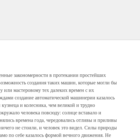
ленные закономерности в протекании простейших
возможность создания таких машин, которые могли бы
ку или мастеровому тех далеких времен с их
дами создание автоматической машинерии казалось
 кузнеца и колесника, чем великой и трудно
кружало человека повсюду: солнце вставало и
менялись времена года, чередовались отливы и приливы
 ничего не стоили, и человек это видел. Силы природы
само по себе казалось формой вечного движения. Не