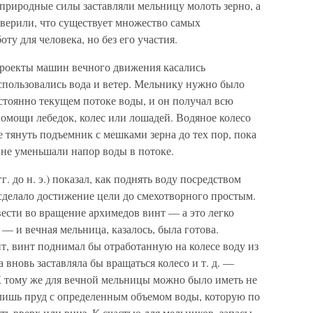
 природные силы заставляли мельницу молоть зерно, а
 верили, что существует множество самых
ту для человека, но без его участия.
проекты машин вечного движения касались
использовались вода и ветер. Мельнику нужно было
остоянно текущем потоке воды, и он получал всю
омощи лебедок, колес или лошадей. Водяное колесо
 тянуть подъемник с мешками зерна до тех пор, пока
 не уменьшали напор воды в потоке.
 до н. э.) показал, как поднять воду посредством
е сделало достижение цели до смехотворного простым.
сти во вращение архимедов винт — а это легко
— и вечная мельница, казалось, была готова.
т, винт поднимал бы отработанную на колесе воду из
а вновь заставляла бы вращаться колесо и т. д. —
К тому же для вечной мельницы можно было иметь не
 лишь пруд с определенным объемом воды, которую по
ь вверх или вниз. К счастью для мельников, запасы