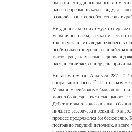
было ничего удивительного в том, что
насос непрерывно качать воду, и люди
разнообразных способов совершать рабо
Не удивительно поэтому, что первые 
мельничного дела, где, как известно, 
только установить водяное колесо в п
необходимую энергию, не прибегая к п
могло вращать тяжелые жернова и даже
наступление засухи и другие причины
Но вот математик Архимед (287—212 гг.
{2}
спирального насоса
. И это сразу ж
Мельнику необходимо было лишь приве
можно было сделать с помощью колеса 
Действительно, колесо вращало бы вин
нижнего резервуара в верхний, эта вод
процесс продолжался бы бесконечно. 
постоянно текущий источник, а всего
мере надобности можно было перегонят