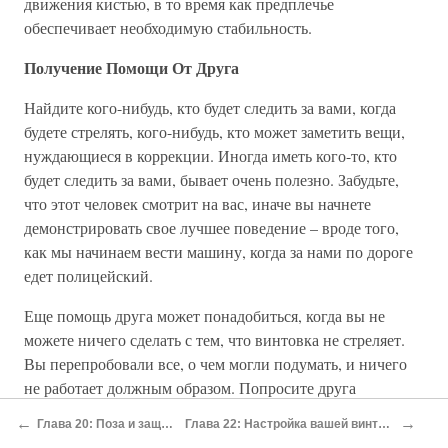
движения кистью, в то время как предплечье
обеспечивает необходимую стабильность.
Получение Помощи От Друга
Найдите кого-нибудь, кто будет следить за вами, когда
будете стрелять, кого-нибудь, кто может заметить вещи,
нуждающиеся в коррекции. Иногда иметь кого-то, кто
будет следить за вами, бывает очень полезно. Забудьте,
что этот человек смотрит на вас, иначе вы начнете
демонстрировать свое лучшее поведение – вроде того,
как мы начинаем вести машину, когда за нами по дороге
едет полицейский.
Еще помощь друга может понадобиться, когда вы не
можете ничего сделать с тем, что винтовка не стреляет.
Вы перепробовали все, о чем могли подумать, и ничего
не работает должным образом. Попросите друга
пострелять из вашей винтовки. Если он сможет показать
←
→
Глава 20: Поза и защита
Глава 22: Настройка вашей винтовки
результаты лучше ваших в 75% времени с вашем