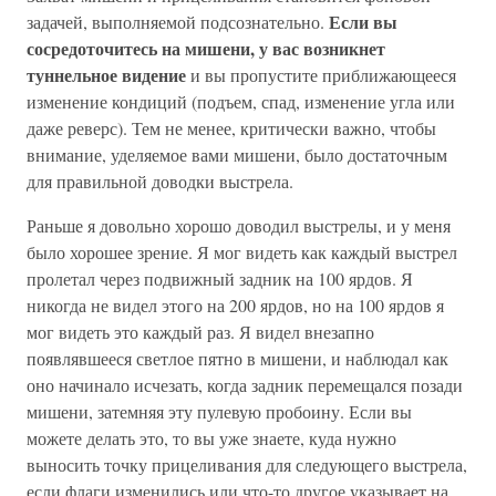
Если вы
задачей, выполняемой подсознательно.
сосредоточитесь на мишени, у вас возникнет
туннельное видение
и вы пропустите приближающееся
изменение кондиций (подъем, спад, изменение угла или
даже реверс). Тем не менее, критически важно, чтобы
внимание, уделяемое вами мишени, было достаточным
для правильной доводки выстрела.
Раньше я довольно хорошо доводил выстрелы, и у меня
было хорошее зрение. Я мог видеть как каждый выстрел
пролетал через подвижный задник на 100 ярдов. Я
никогда не видел этого на 200 ярдов, но на 100 ярдов я
мог видеть это каждый раз. Я видел внезапно
появлявшееся светлое пятно в мишени, и наблюдал как
оно начинало исчезать, когда задник перемещался позади
мишени, затемняя эту пулевую пробоину. Если вы
можете делать это, то вы уже знаете, куда нужно
выносить точку прицеливания для следующего выстрела,
если флаги изменились или что-то другое указывает на