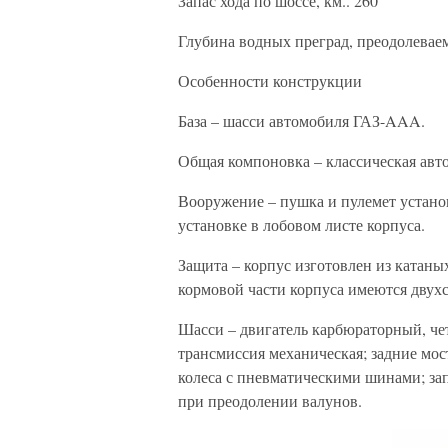
Запас хода по шоссе, км.. 260
Глубина водных преград, преодолеваем
Особенности конструкции
База – шасси автомобиля ГАЗ-AAA.
Общая компоновка – классическая авто
Вооружение – пушка и пулемет устано
установке в лобовом листе корпуса.
Защита – корпус изготовлен из катаных
кормовой части корпуса имеются двухс
Шасси – двигатель карбюраторный, ч
трансмиссия механическая; задние мо
колеса с пневматическими шинами; за
при преодолении валунов.