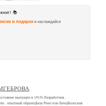
книг! 📚
писки в подарок
и наслаждайся
МГЕБРОВА
ние выпущен в 1915г.Разработчик .
во . опытный образецБаза Рено или БенцКолесная