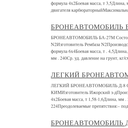
формула 4x2Боевая масса, т 3,5Длина
двигателя карбюраторныйМаксимальна
БРОНЕАВТОМОБИЛЬ 
БРОНЕАВТОМОБИЛЬ БА-27М Состояние 
N2Изготовитель Рембаза N2Производст
формула 6x4Боевая масса, т . 4,5Длин
мм . 240Ср. уд. давление на грунт, кг/см
ЛЕГКИЙ БРОНЕАВТОМ
ЛЕГКИЙ БРОНЕАВТОМОБИЛЬ Д-8 Состо
КИМИзготовитель Ижорский з-дПроизв
4x2Боевая масса, т 1,58-1,6Длина, мм 
224Преодолеваемые препятствия:– под
БРОНЕАВТОМОБИЛЬ Д