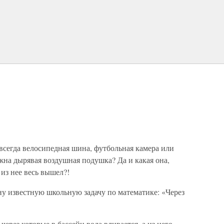
всегда велосипедная шина, футбольная камера или
жна дырявая воздушная подушка? Да и какая она,
 из нее весь вышел?!
ну известную школьную задачу по математике: «Через
через которые в бассейн вода вливается, а из него