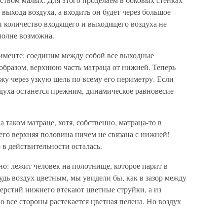
выхода воздуха, а входить он будет через большое
и количество входящего и выходящего воздуха не
вполне возможна.
именте: соединим между собой все выходные
 образом, верхнюю часть матраца от нижней. Теперь
ужу через узкую щель по всему его периметру. Если
духа останется прежним, динамическое равновесие
таком матраце, хотя, собственно, матраца-то в
го верхняя половина ничем не связана с нижней!
 в действительности осталась.
но: лежит человек на полотнище, которое парит в
Будь воздух цветным, мы увидели бы, как в зазор между
рстий нижнего втекают цветные струйки, а из
все стороны растекается цветная пелена. Но воздух