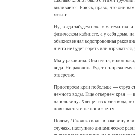
выливается. Боюсь, право, что они вам
хотите…
Ну, тогда забудем пока о математике 
физическом кабинете, а у себя дома, н
обыкновенная водопроводная раковина.
ничто не будет гореть или взрываться,
Мы у раковины. Она пуста, водопрово
вода. Но раковина будет по-прежнему п
отверстие.
Приоткроем кран побольше — струя ст
немного воды. Еще отвернем кран — в
наполовину. Хлещет из крана вода, но 
повышается и не понижается.
Почему? Сколько воды в раковину влива
случаях, наступило динамическое равн
льется через раковину, но в соревнова