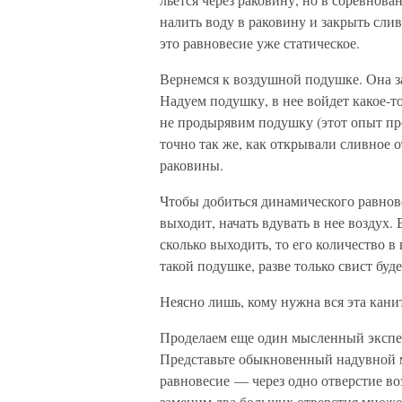
налить воду в раковину и закрыть слив
это равновесие уже статическое.
Вернемся к воздушной подушке. Она зам
Надуем подушку, в нее войдет какое-т
не продырявим подушку (этот опыт про
точно так же, как открывали сливное о
раковины.
Чтобы добиться динамического равнов
выходит, начать вдувать в нее воздух.
сколько выходить, то его количество 
такой подушке, разве только свист б
Неясно лишь, кому нужна вся эта кан
Проделаем еще один мысленный экспер
Представьте обыкновенный надувной м
равновесие — через одно отверстие воз
заменим два больших отверстия множе