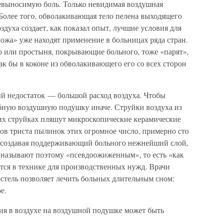
евыносимую боль. Только невидимая воздушная
Более того, обволакивающая тело пелена выходящего
здуха создает, как показал опыт, лучшие условия для
ожа» уже находят применение в больницах ряда стран.
о или простыня, покрывающие больного, тоже «парят»,
как бы в коконе из обволакивающего его со всех сторон
ый недостаток — большой расход воздуха. Чтобы
ебную воздушную подушку иначе. Струйки воздуха из
тих струйках пляшут микроскопические керамические
в триста пылинок этих огромное число, примерно сто
т, создавая поддерживающий больного нежнейший слой,
 называют поэтому «псевдоожиженным», то есть «как
тся в технике для производственных нужд. Врачи
постель позволяет лечить больных длительным сном:
е.
ния в воздухе на воздушной подушке может быть