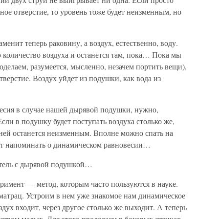
ное отверстие, то уровень тоже будет неизменным, но
енит теперь раковину, а воздух, естественно, воду.
о количество воздуха и останется там, пока… Пока мы
делаем, разумеется, мысленно, незачем портить вещи),
тверстие. Воздух уйдет из подушки, как вода из
есия в случае нашей дырявой подушки, нужно,
 Если в подушку будет поступать воздуха столько же,
в ней останется неизменным. Вполне можно спать на
удет напоминать о динамическом равновесии…
итель с дырявой подушкой…
имент — метод, которым часто пользуются в науке.
атрац. Устроим в нем уже знакомое нам динамическое
дух входит, через другое столько же выходит. А теперь
ством малых. Для этого проделаем в боковых стенках