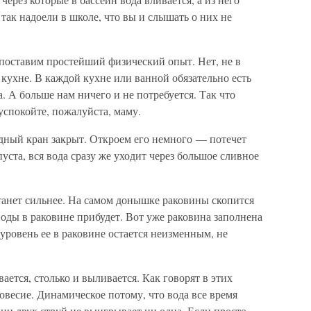
 так надоели в школе, что вы и слышать о них не
и поставим простейший физический опыт. Нет, не в
а кухне. В каждой кухне или ванной обязательно есть
 А больше нам ничего и не потребуется. Так что
 успокойте, пожалуйста, маму.
дный кран закрыт. Откроем его немного — потечет
уста, вся вода сразу же уходит через большое сливное
анет сильнее. На самом донышке раковины скопится
оды в раковине прибудет. Вот уже раковина заполнена
уровень ее в раковине остается неизменным, не
ется, столько и выливается. Как говорят в этих
овесие. Динамическое потому, что вода все время
нии двух струй не выигрывает ни одна. Если просто