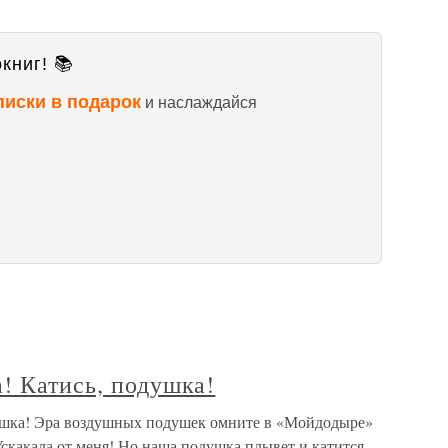
книг! 📚
писки в подарок
и наслаждайся
! Катись, подушка!
душка! Эра воздушных подушек омните в «Мойдодыре»
Ускакала от меня! Но наша подушка плывет и катится