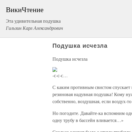
ВикиЧтение
Эта удивительная подушка
Гильзин Карл Александрович
Подушка исчезла
Подушка исчезла
-с-с-с…
С каким противным свистом спускает 
резиновая надувная подушка! Кому ну
собственно, воздушная, если воздух-то
Но погодите. Давайте-ка вспомним од
одну трубу в бассейн вливается…»
Сколько хлопот было с этими трубами, 