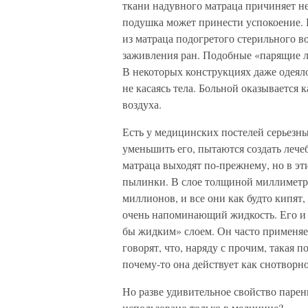
ткани надувного матраца причиняет н
подушка может принести успокоение. 
из матраца подогретого стерильного во
заживления ран. Подобные «парящие л
В некоторых конструкциях даже одеял
не касаясь тела. Больной оказывается 
воздуха.
Есть у медицинских постелей серьезн
уменьшить его, пытаются создать леч
матраца выходят по-прежнему, но в э
пылинки. В слое толщиной миллиметро
миллионов, и все они как будто кипя
очень напоминающий жидкость. Его и
бы жидким» слоем. Он часто применяе
говорят, что, наряду с прочим, такая 
почему-то она действует как снотворно
Но разве удивительное свойство паре
использовано только в медицине?