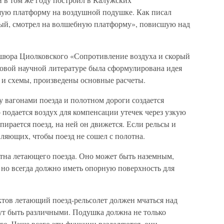
ую платформу на воздушной подушке. Как писал
ный, смотрел на волшебную платформу», повисшую над
ошюра Циолковского «Сопротивление воздуха и скорый
ровой научной литературе была сформулирована идея
 и схемы, произведены основные расчеты.
 вагонами поезда и полотном дороги создается
подается воздух для компенсации утечек через узкую
рается поезд, на ней он движется. Если рельсы и
вляющих, чтобы поезд не сошел с полотна.
тна летающего поезда. Оно может быть наземным,
, но всегда должно иметь опорную поверхность для
тов летающий поезд-рельсолет должен мчаться над
ут быть различными. Подушка должна не только
его. Чаще всего эти функции разделяются, они