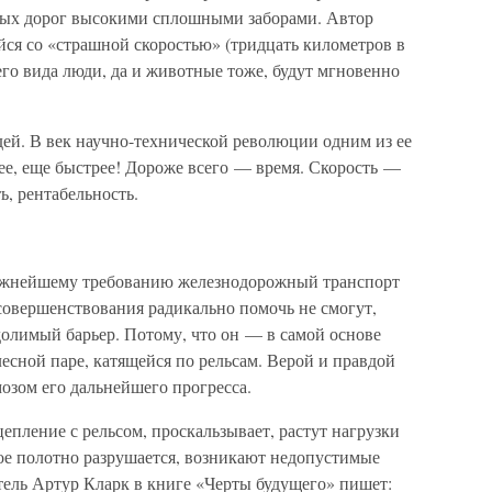
зных дорог высокими сплошными заборами. Автор
ийся со «страшной скоростью» (тридцать километров в
о его вида люди, да и животные тоже, будут мгновенно
дей. В век научно-технической революции одним из ее
рее, еще быстрее! Дороже всего — время. Скорость —
ь, рентабельность.
 важнейшему требованию железнодорожный транспорт
совершенствования радикально помочь не смогут,
долимый барьер. Потому, что он — в самой основе
сной паре, катящейся по рельсам. Верой и правдой
озом его дальнейшего прогресса.
епление с рельсом, проскальзывает, растут нагрузки
ое полотно разрушается, возникают недопустимые
ель Артур Кларк в книге «Черты будущего» пишет: