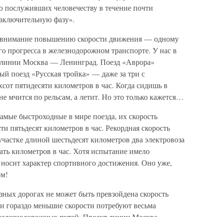
но послуживших человечеству в течение почти
 заключительную фазу».
 внимание повышению скорости движения — одному
о прогресса в железнодорожном транспорте. У нас в
о линии Москва — Ленинград. Поезд «Аврора»
овый поезд «Русская тройка» — даже за три с
хсот пятидесяти километров в час. Когда сидишь в
не мчится по рельсам, а летит. Но это только кажется…
амые быстроходные в мире поезда, их скорость
ти пятьдесят километров в час. Рекордная скорость
частке длиной шестьдесят километров два электровоза
ать километров в час. Хотя испытание имело
т носит характер спортивного достижения. Оно уже,
ом!
зных дорогах не может быть превзойдена скорость
о и гораздо меньшие скорости потребуют весьма
 железнодорожных путей. Проект линии Москва —