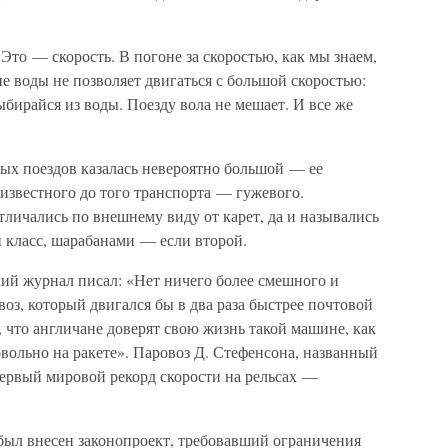
Это — скорость. В погоне за скоростью, как мы знаем,
е воды не позволяет двигаться с большой скоростью:
ыбирайся из воды. Поезду вола не мешает. И все же
вых поездов казалась невероятно большой — ее
известного до того транспорта — гужевого.
личались по внешнему виду от карет, да и назывались
 класс, шарабанами — если второй.
кий журнал писал: «Нет ничего более смешного и
воз, который двигался бы в два раза быстрее почтовой
, что англичане доверят свою жизнь такой машине, как
ровольно на ракете». Паровоз Д. Стефенсона, названный
первый мировой рекорд скорости на рельсах —
 был внесен законопроект, требовавший ограничения