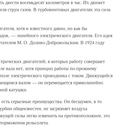
ть двести восемьдесят километров в час. Их движет
еля струи газов. В турбовинтовых двигателях эта сила
ателя, хотя и известного давно, но как бы
дов, — линейного электрического двигателя. Его идея
тателем М. О. Доливо-Добровольским. В 1924 году
трических двигателей, в которых работу совершает
ле вала нет, хотя принцип работы по-прежнему
поле электрического проводника с током. Движущийся
ащающимся валом — он перемещается прямолинейно
тной катушки.
 есть серьезные преимущества. Он бесшумен, в то
рбин общеизвестен, не загрязняет воздуха
жущей силы легко изменить на противоположное, это
 торможения рельсолета.