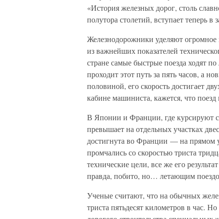
«История железных дорог, столь слав
полутора столетий, вступает теперь в
Железнодорожники уделяют огромное
из важнейших показателей техническог
стране самые быстрые поезда ходят п
проходит этот путь за пять часов, а н
половиной, его скорость достигает дву
кабине машиниста, кажется, что поезд 
В Японии и Франции, где курсируют с
превышает на отдельных участках двес
достигнута во Франции — на прямом у
промчались со скоростью триста тридц
технические цели, все же его результа
правда, побито, но… летающим поезд
Ученые считают, что на обычных желе
триста пятьдесят километров в час. Н
дорогого строительства специальных