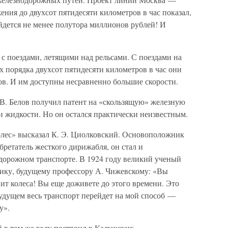
ния до двухсот пятидесяти километров в час показал,
йдется не менее полутора миллионов рублей! И
 с поездами, летящими над рельсами. С поездами на
 порядка двухсот пятидесяти километров в час они
в. И им доступны несравненно большие скорости.
 В. Белов получил патент на «скользящую» железную
ли жидкости. Но он остался практически неизвестным.
колес» высказал К. Э. Циолковский. Основоположник
бретатель жесткого дирижабля, он стал и
дорожном транспорте. В 1924 году великий ученый
ику, будущему профессору А. Чижевскому: «Вы
ит колеса! Вы еще доживете до этого времени. Это
удущем весь транспорт перейдет на мой способ —
у».
 в том же году построил в Калужских