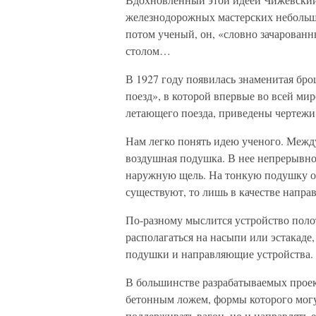
железнодорожных мастерских небольш
потом ученый, он, «словно зачарован
столом…
В 1927 году появилась знаменитая бр
поезд», в которой впервые во всей ми
летающего поезда, приведены чертежи
Нам легко понять идею ученого. Между
воздушная подушка. В нее непрерывно 
наружную щель. На тонкую подушку опи
существуют, то лишь в качестве напра
По-разному мыслится устройство поло
располагаться на насыпи или эстакаде
подушки и направляющие устройства.
В большинстве разрабатываемых проек
бетонным ложем, формы которого мог
поддерживать вагон, но и направлять 