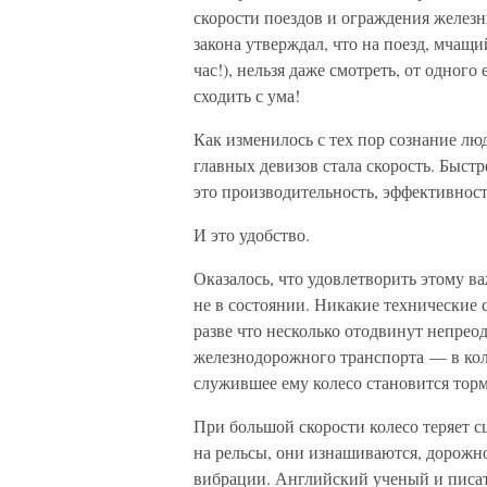
скорости поездов и ограждения желе
закона утверждал, что на поезд, мчащ
час!), нельзя даже смотреть, от одног
сходить с ума!
Как изменилось с тех пор сознание лю
главных девизов стала скорость. Быст
это производительность, эффективност
И это удобство.
Оказалось, что удовлетворить этому
не в состоянии. Никакие технические 
разве что несколько отодвинут непрео
железнодорожного транспорта — в коле
служившее ему колесо становится торм
При большой скорости колесо теряет сц
на рельсы, они изнашиваются, дорожн
вибрации. Английский ученый и писат