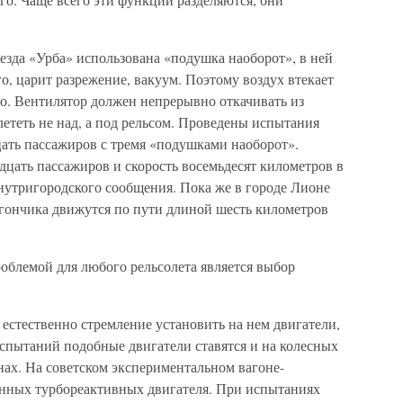
езда «Урба» использована «подушка наоборот», в ней
, царит разрежение, вакуум. Поэтому воздух втекает
чно. Вентилятор должен непрерывно откачивать из
ететь не над, а под рельсом. Проведены испытания
цать пассажиров с тремя «подушками наоборот».
идцать пассажиров и скорость восемьдесят километров в
внутригородского сообщения. Пока же в городе Лионе
гончика движутся по пути длиной шесть километров
облемой для любого рельсолета является выбор
 естественно стремление установить на нем двигатели,
испытаний подобные двигатели ставятся и на колесных
ах. На советском экспериментальном вагоне-
онных турбореактивных двигателя. При испытаниях