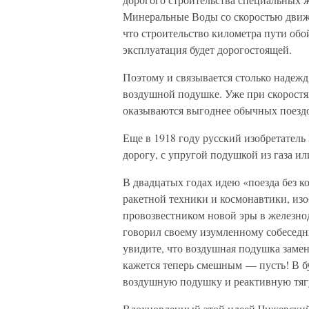
Минеральные Воды со скоростью движе
что строительство километра пути обо
эксплуатация будет дорогостоящей.
Поэтому и связывается столько надежд
воздушной подушке. Уже при скоростях
оказываются выгоднее обычных поездо
Еще в 1918 году русский изобретатель
дорогу, с упругой подушкой из газа и
В двадцатых годах идею «поезда без 
ракетной техники и космонавтики, изо
провозвестником новой эры в железно
говорил своему изумленному собеседн
увидите, что воздушная подушка замен
кажется теперь смешным — пусть! В б
воздушную подушку и реактивную тяг
Вдохновленный этой идеей Чижевский