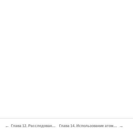
←
→
Глава 12. Расследование начато
Глава 14. Использование атомной энергии