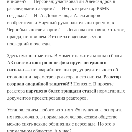
виновен? — Персонал; участвовал ли Александров в
расследовании аварии? — Нет; кто реактор РБМК
создавал? — Н. А. Доллежаль, а Александров —
изобретатель и Научный руководитель ни при чем; в
Чернобыль после аварии? — Легасова отправил, хоть тот,
правда, ни при чем. Это не за орденами, тут он
последний в очереди.
Здесь нужно отметить. В момент нажатия кнопки сброса
система контроля не фиксирует ни единого
АЗ
сигнала
— ни аварийного, ни предупредительного об
Реактор
отклонении параметров реактора и его систем.
взорван аварийной защитой!!!
Нонсенс. В проекте
нарушено более тридцати статей
реактора
нормативных
документов проектирования реакторов.
Установлением любого из этих трёх пунктов, а оспорить
их невозможно, в нормальном человеческом обществе
можно снять всякие обвинения с персонала. Но это в
нормальном обществе. А у нас?