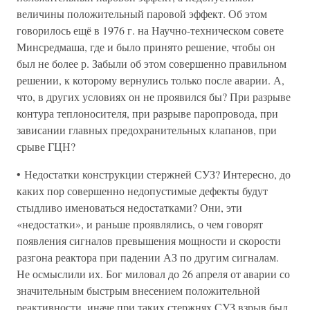
величины положительный паровой эффект. Об этом
говорилось ещё в 1976 г. на Научно-техническом совете
Минсредмаша, где и было принято решение, чтобы он
был не более р. Забыли об этом совершенно правильном
решении, к которому вернулись только после аварии. А,
что, в других условиях он не проявился бы? При разрыве
контура теплоносителя, при разрыве паропровода, при
зависании главных предохранительных клапанов, при
срыве ГЦН?
• Недостатки конструкции стержней СУЗ? Интересно, до
каких пор совершенно недопустимые дефекты будут
стыдливо именоваться недостатками? Они, эти
«недостатки», и раньше проявлялись, о чем говорят
появления сигналов превышения мощности и скорости
разгона реактора при падении АЗ по другим сигналам.
Не осмыслили их. Бог миловал до 26 апреля от аварии со
значительным быстрым внесением положительной
реактивности, иначе при таких стержнях СУЗ взрыв был