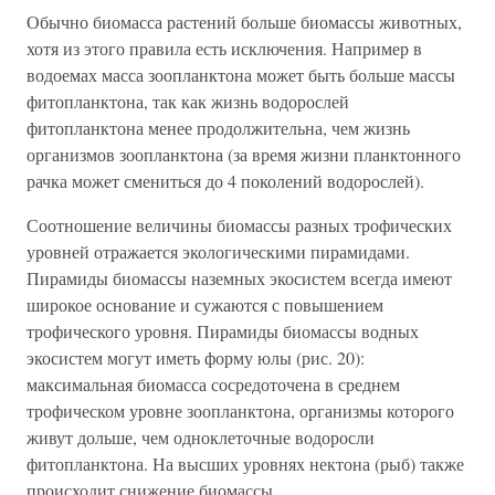
Обычно биомасса растений больше биомассы животных,
хотя из этого правила есть исключения. Например в
водоемах масса зоопланктона может быть больше массы
фитопланктона, так как жизнь водорослей
фитопланктона менее продолжительна, чем жизнь
организмов зоопланктона (за время жизни планктонного
рачка может смениться до 4 поколений водорослей).
Соотношение величины биомассы разных трофических
уровней отражается экологическими пирамидами.
Пирамиды биомассы наземных экосистем всегда имеют
широкое основание и сужаются с повышением
трофического уровня. Пирамиды биомассы водных
экосистем могут иметь форму юлы (рис. 20):
максимальная биомасса сосредоточена в среднем
трофическом уровне зоопланктона, организмы которого
живут дольше, чем одноклеточные водоросли
фитопланктона. На высших уровнях нектона (рыб) также
происходит снижение биомассы.