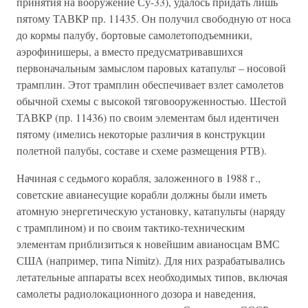
принятия на вооружение Су-33), удалось придать лишь
пятому ТАВКР пр. 11435. Он получил свободную от носа
до кормы палубу, бортовые самолетоподъемники,
аэрофинишеры, а вместо предусматривавшихся
первоначальным замыслом паровых катапульт – носовой
трамплин. Этот трамплин обеспечивает взлет самолетов
обычной схемы с высокой тяговооруженностью. Шестой
ТАВКР (пр. 11436) по своим элементам был идентичен
пятому (имелись некоторые различия в конструкции
полетной палубы, составе и схеме размещения РТВ).
Начиная с седьмого корабля, заложенного в 1988 г.,
советские авианесущие корабли должны были иметь
атомную энергетическую установку, катапульты (наряду
с трамплином) и по своим тактико-техническим
элементам приблизиться к новейшим авианосцам ВМС
США (например, типа Nimitz). Для них разрабатывались
летательные аппараты всех необходимых типов, включая
самолеты радиолокационного дозора и наведения,