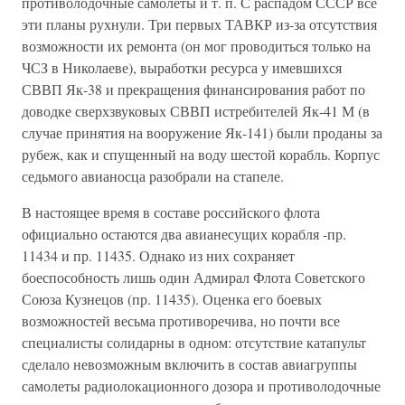
противолодочные самолеты и т. п. С распадом СССР все
эти планы рухнули. Три первых ТАВКР из-за отсутствия
возможности их ремонта (он мог проводиться только на
ЧСЗ в Николаеве), выработки ресурса у имевшихся
СВВП Як-38 и прекращения финансирования работ по
доводке сверхзвуковых СВВП истребителей Як-41 М (в
случае принятия на вооружение Як-141) были проданы за
рубеж, как и спущенный на воду шестой корабль. Корпус
седьмого авианосца разобрали на стапеле.
В настоящее время в составе российского флота
официально остаются два авианесущих корабля -пр.
11434 и пр. 11435. Однако из них сохраняет
боеспособность лишь один Адмирал Флота Советского
Союза Кузнецов (пр. 11435). Оценка его боевых
возможностей весьма противоречива, но почти все
специалисты солидарны в одном: отсутствие катапульт
сделало невозможным включить в состав авиагруппы
самолеты радиолокационного дозора и противолодочные