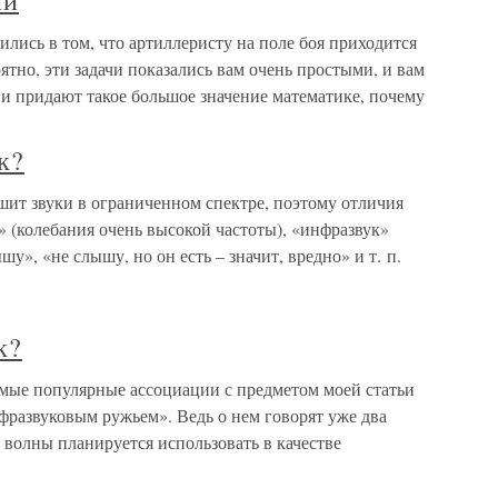
ии
лись в том, что артиллеристу на поле боя приходится
ятно, эти задачи показались вам очень простыми, и вам
и придают такое большое значение математике, почему
к?
ышит звуки в ограниченном спектре, поэтому отличия
к» (колебания очень высокой частоты), «инфразвук»
у», «не слышу, но он есть – значит, вредно» и т. п.
к?
самые популярные ассоциации с предметом моей статьи
фразвуковым ружьем». Ведь о нем говорят уже два
 волны планируется использовать в качестве