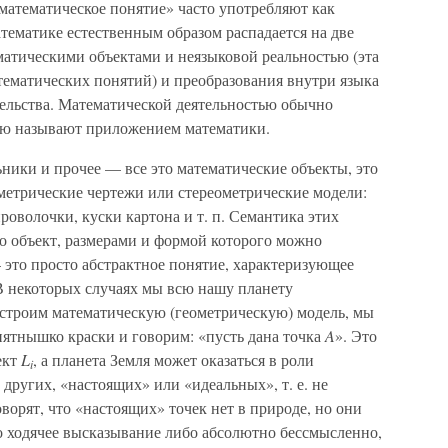
математическое понятие» часто употребляют как
тематике естественным образом распадается на две
матическими объектами и неязыковой реальностью (эта
тематических понятий) и преобразования внутри языка
ельства. Математической деятельностью обычно
вую называют приложением математики.
ники и прочее — все это математические объекты, это
метрические чертежи или стереометрические модели:
роволочки, куски картона и т. п. Семантика этих
это объект, размерами и формой которого можно
 это просто абстрактное понятие, характеризующее
В некоторых случаях мы всю нашу планету
 строим математическую (геометрическую) модель, мы
пятнышко краски и говорим: «пусть дана точка
A
». Это
ект
L
, а планета Земля может оказаться в роли
i
 других, «настоящих» или «идеальных», т. е. не
ворят, что «настоящих» точек нет в природе, но они
 ходячее высказывание либо абсолютно бессмысленно,