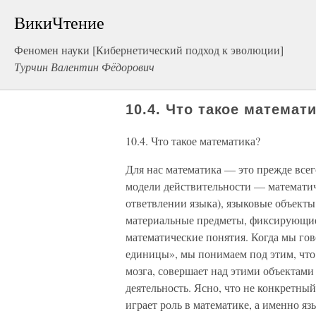
ВикиЧтение
Феномен науки [Кибернетический подход к эволюции]
Турчин Валентин Фёдорович
10.4. Что такое математ
10.4. Что такое математика?
Для нас математика — это прежде всег
модели действительности — математич
ответвлении языка), языковые объект
материальные предметы, фиксирующи
математические понятия. Когда мы го
единицы», мы понимаем под этим, что
мозга, совершает над этими объектами
деятельность. Ясно, что не конкретный
играет роль в математике, а именно яз