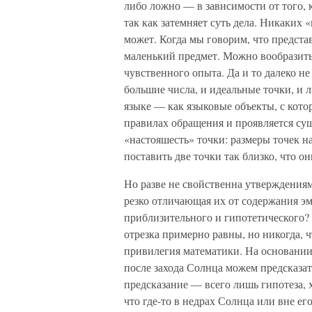
либо ложно — в зависимости от того, к
так как затемняет суть дела. Никаких
может. Когда мы говорим, что предста
маленький предмет. Можно вообразить 
чувственного опыта. Да и то далеко не
большие числа, и идеальные точки, и 
языке — как языковые объекты, с кот
правилах обращения и проявляется су
«настояшесть» точки: размеры точек на
поставить две точки так близко, что 
Но разве не свойственна утверждениям
резко отличающая их от содержания э
приблизительного и гипотетического?
отрезка примерно равны, но никогда, 
привилегия математики. На основании
после захода Солнца можем предсказать
предсказание — всего лишь гипотеза, 
что где-то в недрах Солнца или вне ег