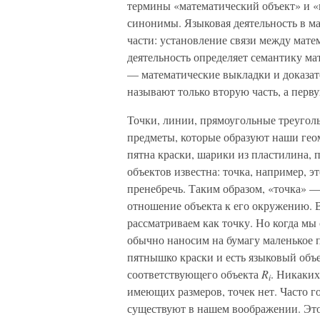
термины «математический объект» и «
синонимы. Языковая деятельность в ма
части: установление связи между мате
деятельность определяет семантику ма
— математические выкладки и доказат
называют только вторую часть, а пер
Точки, линии, прямоугольные треуголь
предметы, которые образуют наши гео
пятна краски, шарики из пластилина, п
объектов известна: точка, например, 
пренебречь. Таким образом, «точка» —
отношение объекта к его окружению. 
рассматриваем как точку. Но когда мы
обычно наносим на бумагу маленькое 
пятнышко краски и есть языковый объ
соответствующего объекта
R
. Никаких
i
имеющих размеров, точек нет. Часто го
существуют в нашем воображении. Это