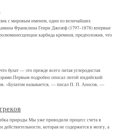
д
физик с мировым именем, один из величайших
жамина Франклина Генри Джозеф (1797–1878) впервые
тролюминесценции карбида кремния, предположив, что
 что булат — это прежде всего литая углеродистая
зорами.Первым подробно описал литой индийский
ов. «Булатом называется, — писал П. П. Аносов, —
 греков
шибка природы Мы уже приводили процесс счета в
 действительности, которая не содержится в мозгу, а