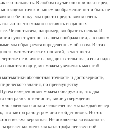
ак его толковать. В любом случае оно приносит вред,
 «настоящих» точек в нашем воображении нет и быть не
вляем себе точку, мы просто представляем очень
только то, что можно составить из данных
 все. Число тысяча, например, вообразить нельзя. И
линии существуют не в нашем воображении, а в нашем
орыми мы обращаемся определенным образом. В этих
щность математических понятий, в частности
 чертеже не влияют на ход доказательства, а если надо
они сольются в одну, мы можем увеличить масштаб.
 математики абсолютная точность и достоверность,
мпирического знания, по преимуществу
 Путем измерения мы можем обнаружить, что два
что они равны в точности; такие утверждения —
 многовекового опыта человечества мы каждый вечер
, что завтра рано утром оно взойдет вновь. Но это
хотя и весьма вероятная. Не исключена возможность,
о назревает космическая катастрофа неизвестной