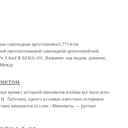
ые самоходные артустановки3,7?7,6-см
ой противотанковой самоходной артиллерийской
pfw I Ausf B.Sd.Kfz.101. Название, как видим, длинное,
. Между
ометом
кое время с историей минометов вообще все было ясно
. Н. Латухина, одного из самых известных историков
глава начинается со слов: «Минометы — русское