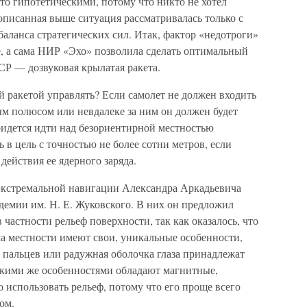
сто гипотетическими, потому что никто не хотел
писанная выше ситуация рассматривалась только с
баланса стратегических сил. Итак, фактор «недотроги»
, а сама НИР «Эхо» позволила сделать оптимальный
СР — дозвуковая крылатая ракета.
ой ракетой управлять? Если самолет не должен входить
ым полюсом или невдалеке за ним он должен будет
ридется идти над безориентирной местностью
 в цель с точностью не более сотни метров, если
действия ее ядерного заряда.
 экстремальной навигации Александра Аркадьевича
демии им. Н. Е. Жуковского. В них он предложил
 частности рельеф поверхности, так как оказалось, что
ка местности имеют свои, уникальные особенности,
 пальцев или радужная оболочка глаза принадлежат
Такими же особенностями обладают магнитные,
о использовать рельеф, потому что его проще всего
ом.