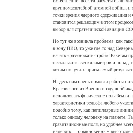
Естественно, все эти расчеты были чи
крупномасштабной атомной войны, и о
точки зрения ядерного сдерживания и 
становится решающим в этом процессе
выбор для стратегической авиации СС
Но тут же возникла проблема: как так
в зону ПВО, то уже где-то над Северн
начать «размножать строй». Ракетам п
несколько тысяч километров и попадать
хотим получить приемлемый результат 
И здесь нам очень помогли работы по
Красовского из Военно-воздушной ака
использовать физические поля Земли, в
характеристики рельефа любого участ
подобно тому, как папиллярные линии
только одному человеку на планете. 
гравитационные поля, но удобнее всег
измерять — обыкновенным высотомер