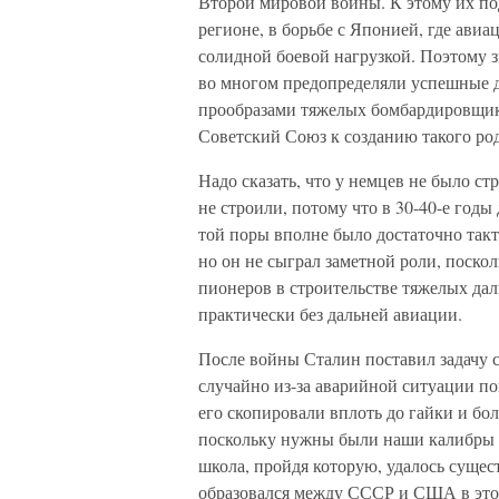
Второй мировой войны. К этому их по
регионе, в борьбе с Японией, где авиа
солидной боевой нагрузкой. Поэтому 
во многом предопределяли успешные д
прообразами тяжелых бомбардировщико
Советский Союз к созданию такого род
Надо сказать, что у немцев не было с
не строили, потому что в 30-40-е годы
той поры вполне было достаточно так
но он не сыграл заметной роли, поскол
пионеров в строительстве тяжелых да
практически без дальней авиации.
После войны Сталин поставил задачу с
случайно из-за аварийной ситуации по
его скопировали вплоть до гайки и бо
поскольку нужны были наши калибры и
школа, пройдя которую, удалось сущес
образовался между СССР и США в этой