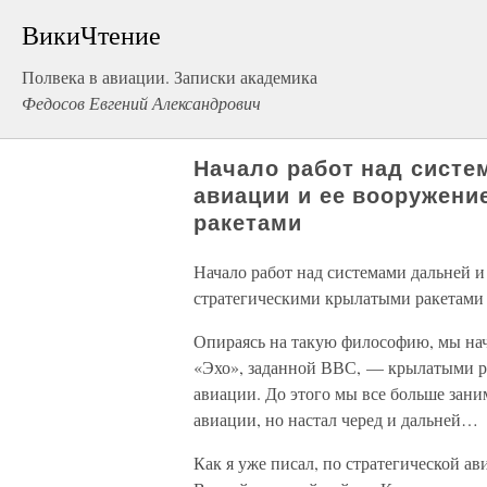
ВикиЧтение
Полвека в авиации. Записки академика
Федосов Евгений Александрович
Начало работ над систе
авиации и ее вооружен
ракетами
Начало работ над системами дальней 
стратегическими крылатыми ракетами
Опираясь на такую философию, мы нач
«Эхо», заданной ВВС, — крылатыми ра
авиации. До этого мы все больше зан
авиации, но настал черед и дальней…
Как я уже писал, по стратегической а