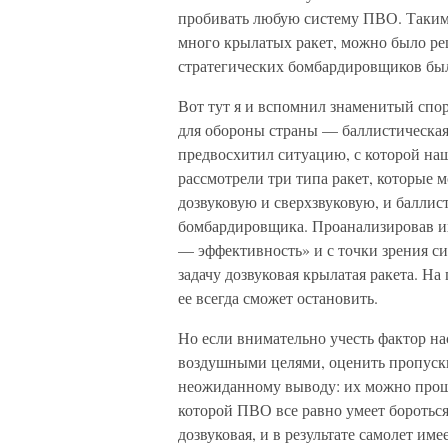
пробивать любую систему ПВО. Таким 
много крылатых ракет, можно было реш
стратегических бомбардировщиков был
Вот тут я и вспомнил знаменитый спор
для обороны страны — баллистическая 
предвосхитил ситуацию, с которой на
рассмотрели три типа ракет, которые 
дозвуковую и сверхзвуковую, и баллис
бомбардировщика. Проанализировав их
— эффективность» и с точки зрения с
задачу дозвуковая крылатая ракета. На
ее всегда сможет остановить.
Но если внимательно учесть фактор н
воздушными целями, оценить пропускн
неожиданному выводу: их можно прошиб
которой ПВО все равно умеет бороться.
дозвуковая, и в результате самолет им