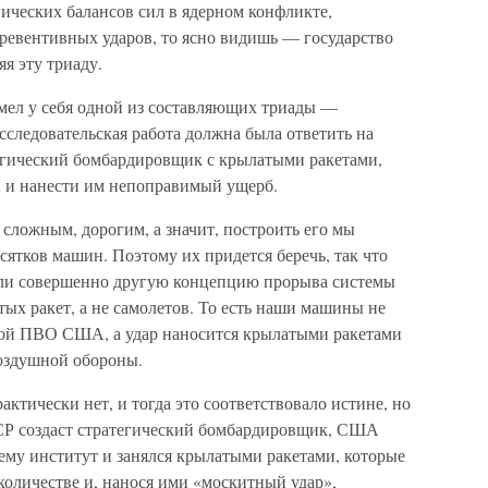
ических балансов сил в ядерном конфликте,
евентивных ударов, то ясно видишь — государство
яя эту триаду.
имел у себя одной из составляющих триады —
сследовательская работа должна была ответить на
егический бомбардировщик с крылатыми ракетами,
 и нанести им непоправимый ущерб.
 сложным, дорогим, а значит, построить его мы
сятков машин. Поэтому их придется беречь, так что
жили совершенно другую концепцию прорыва системы
 ракет, а не самолетов. То есть наши машины не
ной ПВО США, а удар наносится крылатыми ракетами
воздушной обороны.
актически нет, и тогда это соответствовало истине, но
ССР создаст стратегический бомбардировщик, США
ему институт и занялся крылатыми ракетами, которые
количестве и, нанося ими «москитный удар»,