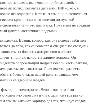
 плотность налета, ими можно пробивать любую
первый взгляд, результат дала нам НИР «Эхо», в
овые исследования. Кстати, я сам лично, вспоминая
н весьма критически в отношении дозвуковой
е использование — это шаг назад. Пока меня не убедили
емый фактор «встречного подрыва».
как ядерная. Возник вопрос: как она поведет себя при
аться до того, как ее собьют? Я специально съездил к
 наших самых больших авторитетов в области
олучить полную ясность в данном вопросе. Он
но сделать опережающий подрыв боевой части ракеты,
ками ракеты-перехватчика. Оказывается, уже есть
работать боевую часть нашей ракеты раньше, чем
авления ее ядерным зарядом.
фактор — «недотроги». Дело в том, что если
ую крылатую ракету на пути к цели, она все равно
тем самым какой-то коридор для тех, что идут следом.