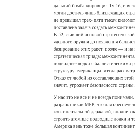
дальний бомбардировщик Ту-16, и всл
могли достичь лишь близлежащих стран
не превышал трех- пяти тысяч киломе
поставлена задача создать межконти
В-52, ставший основой стратегическ
ядерного оружия до появления баллист
базирование этих ракет, позже — и на
стратегическая триада: межконтинента
подводные лодки с баллистическими р
структуру американцы всегда рассмат
Отказ от любой из составляющих этой 
значит, угрожает безопасности страны.
У нас это не все и не всегда понимали
разработчиков МБР, что для обеспечени
континентальной державой, вполне хва
строить атомные подводные лодки и т
Америка ведь тоже большая континент