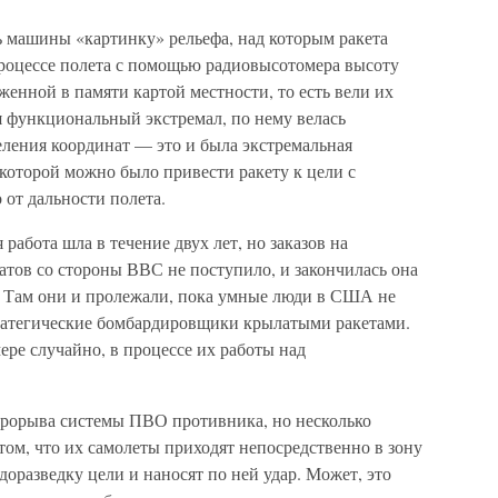
ь машины «картинку» рельефа, над которым ракета
процессе полета с помощью радиовысотомера высоту
женной в памяти картой местности, то есть вели их
 функциональный экстремал, по нему велась
еления координат — это и была экстремальная
которой можно было привести ракету к цели с
от дальности полета.
 работа шла в течение двух лет, но заказов на
татов со стороны ВВС не поступило, и закончилась она
ов. Там они и пролежали, пока умные люди в США не
ратегические бомбардировщики крылатыми ракетами.
ере случайно, в процессе их работы над
рорыва системы ПВО противника, но несколько
том, что их самолеты приходят непосредственно в зону
доразведку цели и наносят по ней удар. Может, это