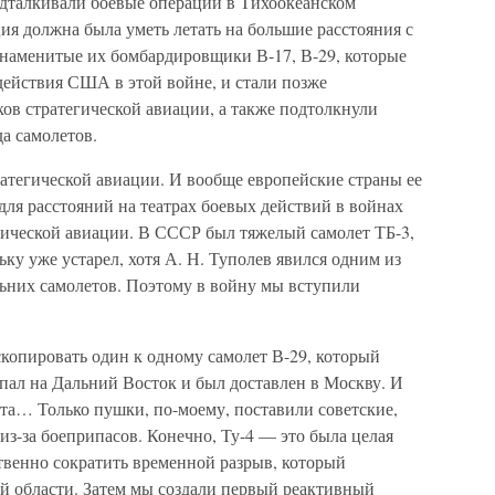
дталкивали боевые операции в Тихоокеанском
ция должна была уметь летать на большие расстояния с
знаменитые их бомбардировщики В-17, В-29, которые
ействия США в этой войне, и стали позже
в стратегической авиации, а также подтолкнули
а самолетов.
тратегической авиации. И вообще европейские страны ее
 для расстояний на театрах боевых действий в войнах
тической авиации. В СССР был тяжелый самолет ТБ-3,
ьку уже устарел, хотя А. Н. Туполев явился одним из
льних самолетов. Поэтому в войну мы вступили
копировать один к одному самолет В-29, который
пал на Дальний Восток и был доставлен в Москву. И
лта… Только пушки, по-моему, поставили советские,
з-за боеприпасов. Конечно, Ту-4 — это была целая
твенно сократить временной разрыв, который
 области. Затем мы создали первый реактивный