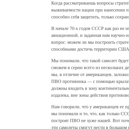
Когда рассматриваешь вопросы стратег
выживаемости нации при нанесении пр
способно себя защитить, только сохран
В начале 70-х годов СССР как раз не 
авиационной, и заданная нам научно-и
вопрос: можем ли мы построить страт
способными достичь территории США
Мы понимали, что такой самолет будет
сможем в серии всего из нескольких де
мы, в отличие от американцев, зало
ПВО противника — с помощью крылатых
должны входить в зону континенталь
издалека, вне зоны действия противо
Нам говорили, что у американцев ее пр
мы понимали и то, что, как только С
построят ПВО не хуже нашей. Вот поч
эти самолеты смогут нести в большом 