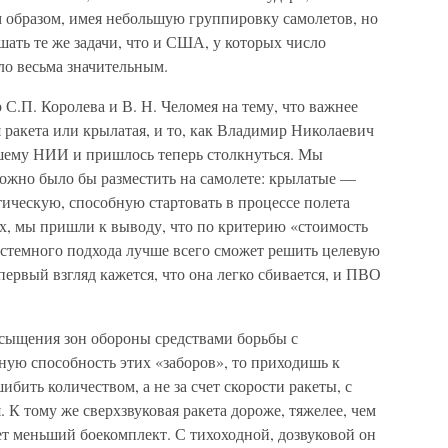
образом, имея небольшую группировку самолетов, но
ать те же задачи, что и США, у которых число
о весьма значительным.
 С.П. Королева и В. Н. Челомея на тему, что важнее
ракета или крылатая, и то, как Владимир Николаевич
шему НИИ и пришлось теперь столкнуться. Мы
можно было бы разместить на самолете: крылатые —
тическую, способную стартовать в процессе полета
, мы пришли к выводу, что по критерию «стоимость
истемного подхода лучше всего сможет решить целевую
 первый взгляд кажется, что она легко сбивается, и ПВО
асыщения зон обороны средствами борьбы с
ую способность этих «заборов», то приходишь к
ить количеством, а не за счет скорости ракеты, с
 К тому же сверхзвуковая ракета дороже, тяжелее, чем
еет меньший боекомплект. С тихоходной, дозвуковой он