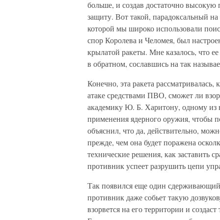
больше, и создав достаточно высокую
защиту. Вот такой, парадоксальный на 
которой мы широко использовали поиск
спор Королева и Челомея, был настрое
крылатой ракеты. Мне казалось, что е
в обратном, сославшись на так называ
Конечно, эта ракета рассматривалась, 
атаке средствами ПВО, сможет ли взорв
академику Ю. Б. Харитону, одному из
применения ядерного оружия, чтобы п
объяснил, что да, действительно, мож
прежде, чем она будет поражена оскол
технические решения, как заставить с
противник успеет разрушить цепи упр
Так появился еще один сдерживающий 
противник даже собьет такую дозвуков
взорвется на его территории и создаст 