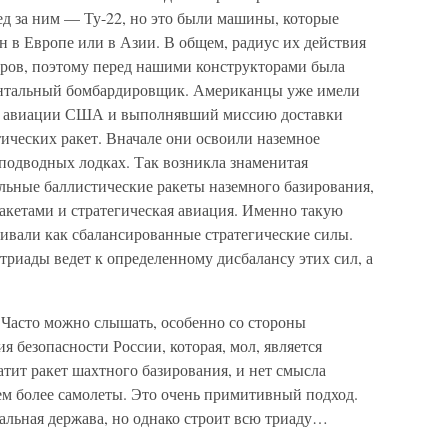
ед за ним — Ту-22, но это были машины, которые
 в Европе или в Азии. В общем, радиус их действия
тров, поэтому перед нашими конструкторами была
нентальный бомбардировщик. Американцы уже имели
ой авиации США и выполнявший миссию доставки
ических ракет. Вначале они освоили наземное
 подводных лодках. Так возникла знаменитая
льные баллистические ракеты наземного базирования,
акетами и стратегическая авиация. Именно такую
ривали как сбалансированные стратегические силы.
триады ведет к определенному дисбалансу этих сил, а
. Часто можно слышать, особенно со стороны
я безопасности России, которая, мол, является
тит ракет шахтного базирования, и нет смысла
ем более самолеты. Это очень примитивный подход.
альная держава, но однако строит всю триаду…