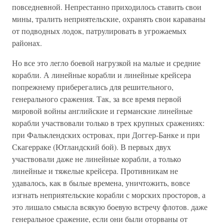
повседневной. Непрестанно приходилось ставить свои
мины, тралить неприятельские, охранять свои караваны
от подводных лодок, патрулировать в угрожаемых
районах.
Но все это легло боевой нагрузкой на малые и средние
корабли. А линейные корабли и линейные крейсера
попрежнему приберегались для решительного,
генерального сражения. Так, за все время первой
мировой войны английские и германские линейные
корабли участвовали только в трех крупных сражениях:
при Фальклендских островах, при Доггер-Банке и при
Скагерраке (Ютландский бой). В первых двух
участвовали даже не линейные корабли, а только
линейные и тяжелые крейсера. Противникам не
удавалось, как в былые времена, уничтожить, вовсе
изгнать неприятельские корабли с морских просторов, а
это лишало смысла всякую боевую встречу флотов. даже
генеральное сражение, если они были оторваны от