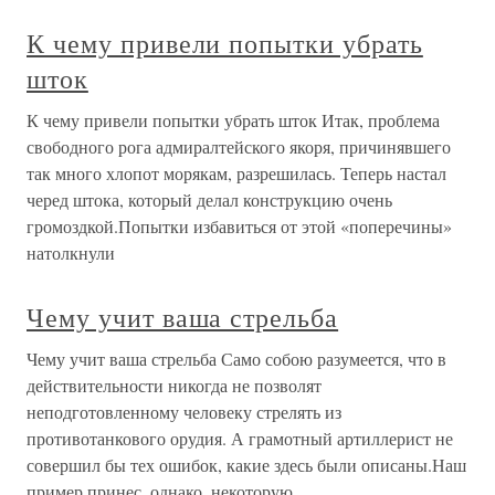
К чему привели попытки убрать
шток
К чему привели попытки убрать шток Итак, проблема
свободного рога адмиралтейского якоря, причинявшего
так много хлопот морякам, разрешилась. Теперь настал
черед штока, который делал конструкцию очень
громоздкой.Попытки избавиться от этой «поперечины»
натолкнули
Чему учит ваша стрельба
Чему учит ваша стрельба Само собою разумеется, что в
действительности никогда не позволят
неподготовленному человеку стрелять из
противотанкового орудия. А грамотный артиллерист не
совершил бы тех ошибок, какие здесь были описаны.Наш
пример принес, однако, некоторую