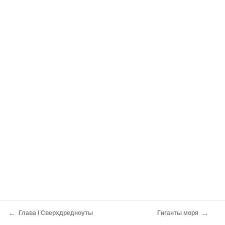
←
→
Глава I Сверхдредноуты
Гиганты моря