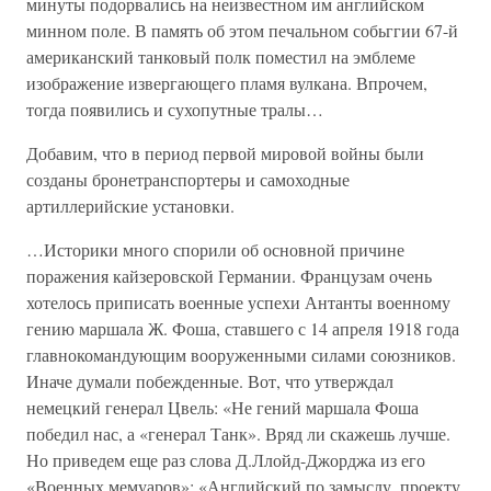
минуты подорвались на неизвестном им английском
минном поле. В память об этом печальном собьггии 67-й
американский танковый полк поместил на эмблеме
изображение извергающего пламя вулкана. Впрочем,
тогда появились и сухопутные тралы…
Добавим, что в период первой мировой войны были
созданы бронетранспортеры и самоходные
артиллерийские установки.
…Историки много спорили об основной причине
поражения кайзеровской Германии. Французам очень
хотелось приписать военные успехи Антанты военному
гению маршала Ж. Фоша, ставшего с 14 апреля 1918 года
главнокомандующим вооруженными силами союзников.
Иначе думали побежденные. Вот, что утверждал
немецкий генерал Цвель: «Не гений маршала Фоша
победил нас, а «генерал Танк». Вряд ли скажешь лучше.
Но приведем еще раз слова Д.Ллойд-Джорджа из его
«Военных мемуаров»: «Английский по замыслу, проекту