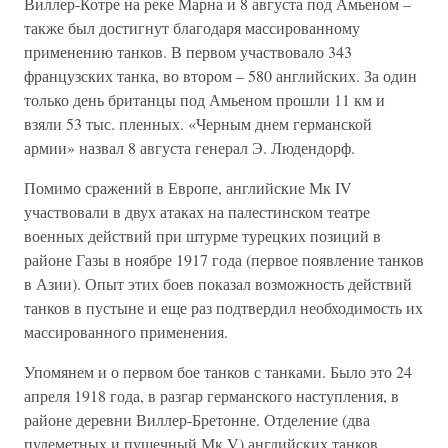
Виллер-Котре на реке Марна и 8 августа под Амьеном –
также был достигнут благодаря массированному
применению танков. В первом участвовало 343
французских танка, во втором – 580 английских. За один
только день британцы под Амьеном прошли 11 км и
взяли 53 тыс. пленных. «Черным днем германской
армии» назвал 8 августа генерал Э. Людендорф.
Помимо сражений в Европе, английские Мк IV
участвовали в двух атаках на палестинском театре
военных действий при штурме турецких позиций в
районе Газы в ноябре 1917 года (первое появление танков
в Азии). Опыт этих боев показал возможность действий
танков в пустыне и еще раз подтвердил необходимость их
массированного применения.
Упомянем и о первом бое танков с танками. Было это 24
апреля 1918 года, в разгар германского наступления, в
районе деревни Виллер-Бретонне. Отделение (два
пулеметных и пушечный Мк V) английских танков