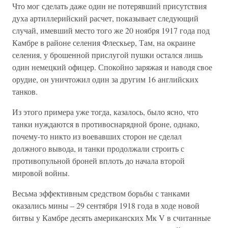
Что мог сделать даже один не потерявший присутствия
духа артиллерийский расчет, показывает следующий
случай, имевший место того же 20 ноября 1917 года под
Камбре в районе селения Флескьер, Там, на окраине
селения, у брошенной прислугой пушки остался лишь
один немецкий офицер. Спокойно заряжая и наводя свое
орудие, он уничтожил один за другим 16 английских
танков.
Из этого примера уже тогда, казалось, было ясно, что
танки нуждаются в противоснарядной броне, однако,
почему-то никто из воевавших сторон не сделал
должного вывода, и танки продолжали строить с
противопульной броней вплоть до начала второй
мировой войны.
Весьма эффективным средством борьбы с танками
оказались мины – 29 сентября 1918 года в ходе новой
битвы у Камбре десять американских Мк V в считанные