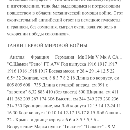
и изготовлению, танк был выдающимся и потрясающим
новшеством в области механической помощи войне. Этот
окончательный английский ответ на немецкие пулеметы
и траншеи, без сомнения, сыграл очень важную роль в
ускорении победы союзников».
ТАНКИ ПЕРВОЙ МИРОВОЙ ВОЙНЫ.
Англия Франция Германия Мк I Мк V Мк А СА 1
"С.Шамон "Рено" FT A7V Год выпуска 1916 1917 1917
1916 1916 1918 1917 Боевая масса, т 28,4 29 14 12,5 22
6,5* 32 Экипаж, чел. 8 8 3 7 8 2 18 Длина по корпусу, см
805 805 608 735 Длина с пушкой вперед, см 991 с
"хвостом" 6,32 883 410 (без хвоста) 800 Ширина, см 411
411 262 205 267 174 306 Высота, см 244 249 275 230 236
214 330 Бронирование, мм Лоб корпуса 12 15 14 12-24 11
16 30 Борт корпуса 10 10 14 12-17 15-17 8 15 Лоб башни -
22 - Крыша и днище корпуса 6 6 и 8 5 5 5,5 6 -
Вооружение: Марка пушки "Гочкисс" "Гочкисс" - S М