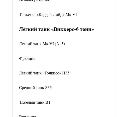
Танкетка «Карден-Лойд» Мк VI
Легкий танк «Виккерс-6 тонн»
Легкий танк Мк VI (А. 5)
Франция
Легкий танк «Гочкисс» Н35
Средний танк S35
Тяжелый танк В1
Германия