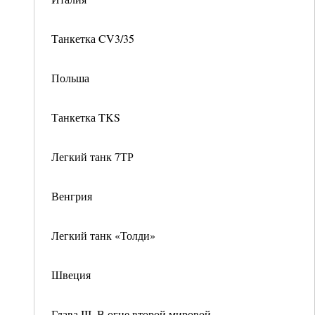
Танкетка CV3/35
Польша
Танкетка TKS
Легкий танк 7ТР
Венгрия
Легкий танк «Толди»
Швеция
Глава III. В огне второй мировой