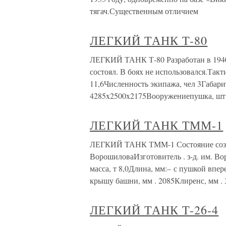
тягач.Существенным отличием
ЛЕГКИЙ ТАНК Т-80
ЛЕГКИЙ ТАНК Т-80 Разработан в 1940
состоял. В боях не использовался.Такт
11,6Численность экипажа, чел 3Габари
4285x2500x2175Вооружениепушка, шт.
ЛЕГКИЙ ТАНК ТММ-1
ЛЕГКИЙ ТАНК ТММ-1 Состояние создан
ВорошиловаИзготовитель . з-д. им. В
масса, т 8,0Длина, мм:– с пушкой впе
крышу башни, мм . 2085Клиренс, мм . 
ЛЕГКИЙ ТАНК Т-26-4