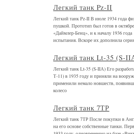
Легкий танк Pz-II
Легкий танк Pz-II В июле 1934 года ф
пушкой. Прототип был готов в октябр
«Даймлер-Бенц», и к началу 1936 год
испытания. Вскоре их дополнила серия
Легкий танк Lt-35 (S-II
Легкий танк Lt-35 (S-IIА) Его разрабо
Т-11) в 1935 году и приняли на воору
применили немало новшеств, появивши
колесо
Легкий танк 7ТР
Легкий танк 7ТР После покупки в Анг
на его основе собственные танки. Пер
1933 году, одновременно на базе «Ви