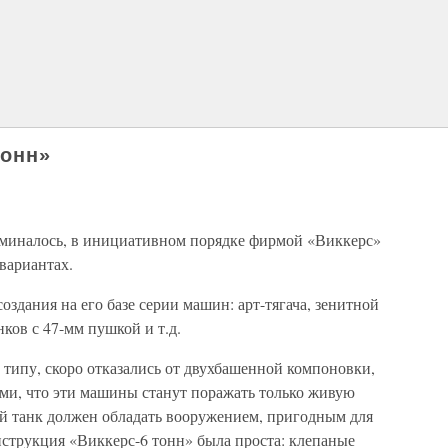
тонн»
поминалось, в инициативном порядке фирмой «Виккерс»
вариантах.
здания на его базе серии машин: арт-тягача, зенитной
ков с 47-мм пушкой и т.д.
 типу, скоро отказались от двухбашенной компоновки,
ми, что эти машины станут поражать только живую
ий танк должен обладать вооружением, пригодным для
нструкция «Виккерс-6 тонн» была проста: клепаные