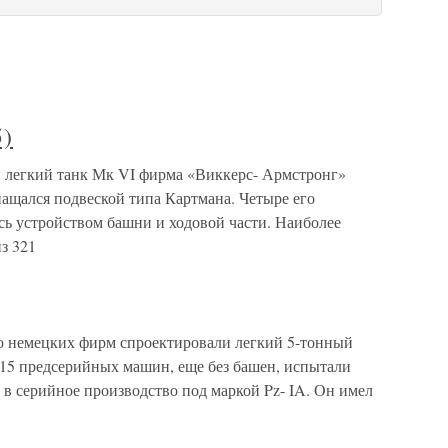
5)
й легкий танк Мк VI фирма «Виккерс- Армстронг»
нащался подвеской типа Картмана. Четыре его
ь устройством башни и ходовой части. Наиболее
з 321
ько немецких фирм спроектировали легкий 5-тонный
15 предсерийных машин, еще без башен, испытали
л в серийное производство под маркой Pz- IA. Он имел