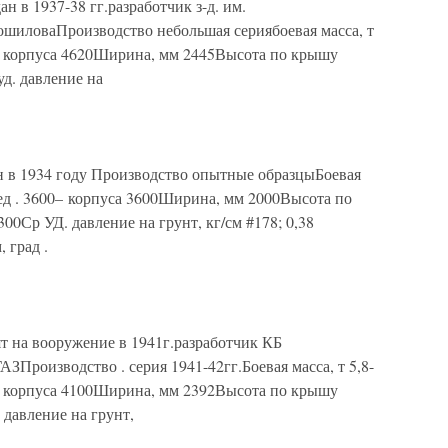
в 1937-38 гг.разработчик з-д. им.
ошиловаПроизводство небольшая сериябоевая масса, т
– корпуса 4620Ширина, мм 2445Высота по крышу
уд. давление на
в 1934 году Производство опытные образцыБоевая
ред . 3600– корпуса 3600Ширина, мм 2000Высота по
00Ср УД. давление на грунт, кг/см #178; 0,38
 град .
на вооружение в 1941г.разработчик КБ
АЗПроизводство . серия 1941-42гг.Боевая масса, т 5,8-
– корпуса 4100Ширина, мм 2392Высота по крышу
 давление на грунт,