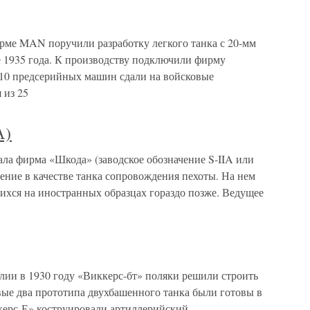
ирме MAN поручили разработку легкого танка с 20-мм
е 1935 года. К производству подключили фирму
а 10 предсерийных машин сдали на войсковые
 из 25
А)
тала фирма «Шкода» (заводское обозначение S-IIA или
жение в качестве танка сопровождения пехоты. На нем
хся на иностранных образцах гораздо позже. Ведущее
лии в 1930 году «Виккерс-бт» поляки решили строить
вые два прототипа двухбашенного танка были готовы в
ккерс-Е» коструировали артиллерийский