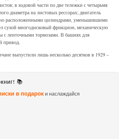
истов; в ходовой части по две тележки с четырьмя
го диаметра на листовых рессорах; двигатель
льно расположенными цилиндрами, уменьшившими
мел сухой многодисковый фрикцион, механическую
ы с ленточными тормозами. В башнях для
й привод.
чане выпустили лишь несколько десятков в 1929 –
книг! 📚
писки в подарок
и наслаждайся