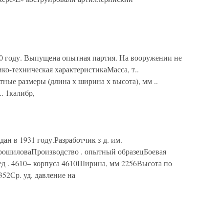
 году. Выпущена опытная партия. На вооружении не
ико-техническая характеристикаМасса, т..
тные размеры (длина х ширина х высота), мм ..
. 1калибр,
 в 1931 году.Разработчик з-д. им.
орошиловаПроизводство . опытный образецБоевая
ред . 4610– корпуса 4610Ширина, мм 2256Высота по
352Ср. уд. давление на