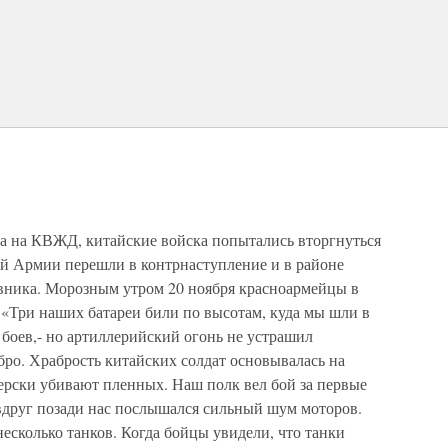
та на КВЖД, китайские войска попытались вторгнуться
й Армии перешли в контрнаступление и в районе
ника. Морозным утром 20 ноября красноармейцы в
 «Три наших батареи били по высотам, куда мы шли в
 боев,- но артиллерийский огонь не устрашил
бро. Храбрость китайских солдат основывалась на
ерски убивают пленных. Наш полк вел бой за первые
 вдруг позади нас послышался сильный шум моторов.
есколько танков. Когда бойцы увидели, что танки