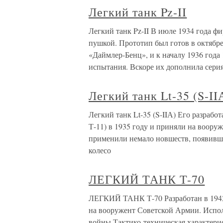
Легкий танк Pz-II
Легкий танк Pz-II В июле 1934 года ф
пушкой. Прототип был готов в октябр
«Даймлер-Бенц», и к началу 1936 год
испытания. Вскоре их дополнила серия
Легкий танк Lt-35 (S-II
Легкий танк Lt-35 (S-IIА) Его разрабо
Т-11) в 1935 году и приняли на воору
применили немало новшеств, появивши
колесо
ЛЕГКИЙ ТАНК Т-70
ЛЕГКИЙ ТАНК Т-70 Разработан в 1942 
на вооружент Советской Армии. Испол
войны.Тактико-техническая характерис