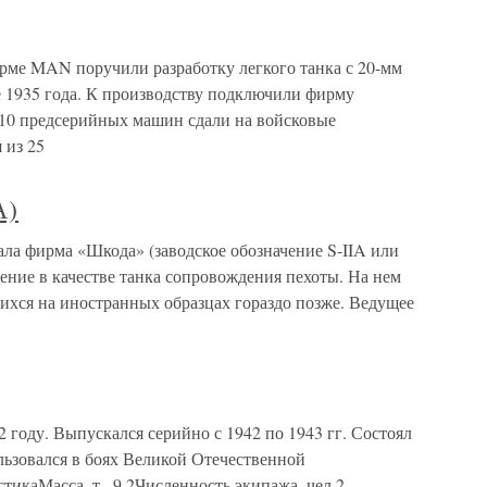
ирме MAN поручили разработку легкого танка с 20-мм
е 1935 года. К производству подключили фирму
а 10 предсерийных машин сдали на войсковые
 из 25
А)
тала фирма «Шкода» (заводское обозначение S-IIA или
жение в качестве танка сопровождения пехоты. На нем
хся на иностранных образцах гораздо позже. Ведущее
году. Выпускался серийно с 1942 по 1943 гг. Состоял
ьзовался в боях Великой Отечественной
тикаМасса, т.. 9,2Численность экипажа, чел 2