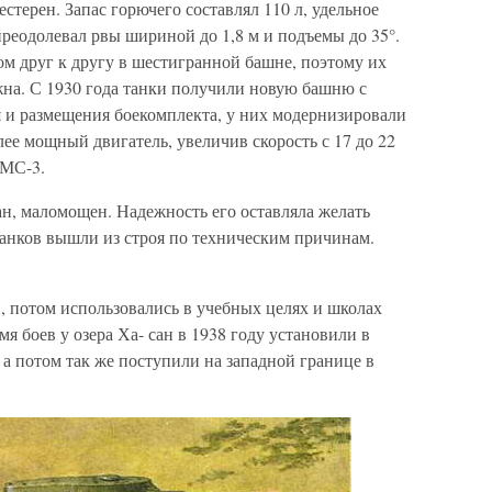
стерен. Запас горючего составлял 110 л, удельное
 преодолевал рвы шириной до 1,8 м и подъемы до 35°.
м друг к другу в шестигранной башне, поэтому их
на. С 1930 года танки получили новую башню с
и размещения боекомплекта, у них модернизировали
ее мощный двигатель, увеличив скорость с 17 до 22
 МС-3.
н, маломощен. Надежность его оставляла желать
танков вышли из строя по техническим причинам.
 потом использовались в учебных целях и школах
я боев у озера Ха- сан в 1938 году установили в
 а потом так же поступили на западной границе в