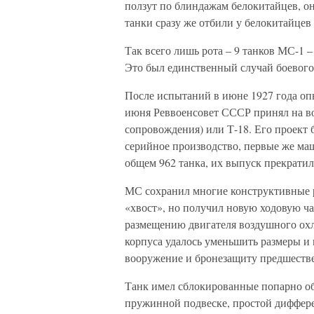
ползут по блиндажам белокитайцев, о
танки сразу же отбили у белокитайцев
Так всего лишь рота – 9 танков МС-1 
Это был единственный случай боевог
После испытаний в июне 1927 года опы
июня Реввоенсовет СССР принял на в
сопровождения) или Т-18. Его проект 
серийное производство, первые же маши
общем 962 танка, их выпуск прекратил
МС сохранил многие конструктивные р
«хвост», но получил новую ходовую ча
размещению двигателя воздушного охл
корпуса удалось уменьшить размеры и
вооружение и бронезащиту предшеств
Танк имел сблокированные попарно об
пружинной подвеске, простой диффере