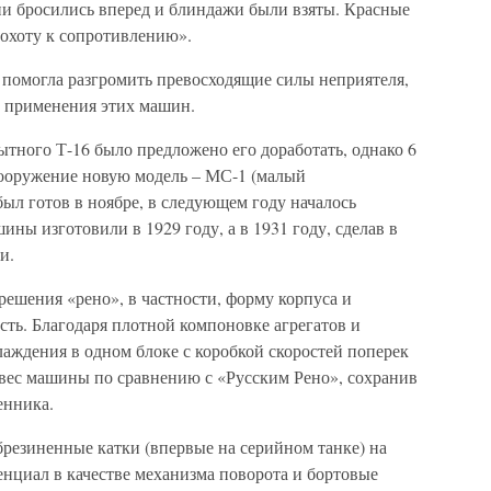
ни бросились вперед и блиндажи были взяты. Красные
 охоту к сопротивлению».
– помогла разгромить превосходящие силы неприятеля,
о применения этих машин.
тного Т-16 было предложено его доработать, однако 6
ооружение новую модель – МС-1 (малый
был готов в ноябре, в следующем году началось
ны изготовили в 1929 году, а в 1931 году, сделав в
и.
ешения «рено», в частности, форму корпуса и
сть. Благодаря плотной компоновке агрегатов и
аждения в одном блоке с коробкой скоростей поперек
 вес машины по сравнению с «Русским Рено», сохранив
енника.
резиненные катки (впервые на серийном танке) на
нциал в качестве механизма поворота и бортовые