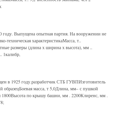
х
 году. Выпущена опытная партия. На вооружении не
ико-техническая характеристикаМасса, т..
тные размеры (длина х ширина х высота), мм ..
. 1калибр,
н в 1925 году.разработчик СТБ ГУВПИзготовитель
 образецБоевая масса, т 5,0Длина, мм– с пушкой
 1800Высота по крышу башни, мм . 2200Клиренс, мм .
78;