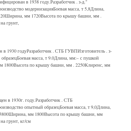
цирован в 1938 году.Разработчик . з-д."
изводство модернизацияБоевая масса, т 5,8Длина,
520Ширина, мм 1720Высота по крышу башни, мм .
 на грунт,
в 1930 годуРазработчик . СТБ ГУВПИзготовитель . з-
образецБоевая масса, т 9.0Длина, мм:– с пушкой
мм 1800Высота по крышу башни, мм . 2250Клиренс, мм
 в 1930г. году.Разработчик . СТБ
оизводство опытный образецБоевая масса, т 9,0Длина,
. 3800Ширина, мм 1800Высота по крышу башни, мм
на грунт, кг/см