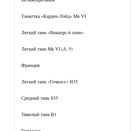
Танкетка «Карден-Лойд» Мк VI
Легкий танк «Виккерс-6 тонн»
Легкий танк Мк VI (А. 5)
Франция
Легкий танк «Гочкисс» Н35
Средний танк S35
Тяжелый танк В1
Германия