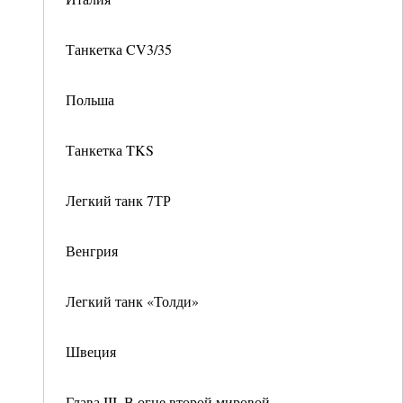
Танкетка CV3/35
Польша
Танкетка TKS
Легкий танк 7ТР
Венгрия
Легкий танк «Толди»
Швеция
Глава III. В огне второй мировой