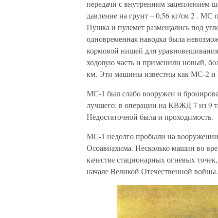
передачи с внутренним зацеплением ше
давление на грунт – 0,56 кг/см 2 . МС
Пушка и пулемет размещались под угло
одновременная наводка была невозмож
кормовой нишей для уравновешивания 
ходовую часть и применили новый, бол
км. Эти машины известны как МС-2 и
МС-1 был слабо вооружен и бронирова
лучшего: в операции на КВЖД 7 из 9 
Недостаточной была и проходимость.
МС-1 недолго пробыли на вооружении,
Осоавиахима. Несколько машин во врем
качестве стационарных огневых точек,
начале Великой Отечественной войны.